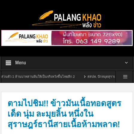
Menu
นบาทสานฝันให้เป็นจริงหวังขึ้นไทยลีก 2
สสปท. ปักหมุดสุราษฎร์ฯ ยกระดับ “Safety Cultu
์ธานี
กกต.สุราษฎร์ฯ จัดพิธีมอบป้ายหมู่บ้านไม่ขายเสียง ประจำปีงบประมาณ พ.ศ. 2569
ตามไปชิม!! ข้าวมันเนื้อทอดสูตร
เด็ด นุ่ม ละมุยลิ้น หนึ่งใน
สุราษฎร์ธานีสายเนื้อห้ามพลาด!