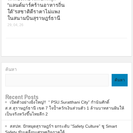
“แลนด์มาร์คร้านอาหารถิ่น
ใต้”รสชาติดีราคาไม่แพง
ในสนามบินสุราษฎร์ธานี
29, 04, 26
ค้นหา
ค้นหา
Recent Posts
เปิดตัวอย่างยิ่งใหญ่!! “ PSU.Suratthani City” กำนันศักดิ์
ส.ส.สุราษฎร์ธานี เขต 7 ใจป้ำควักเงินส่วนตัว 1 ล้านบาทสานฝันให้
เป็นจริงหวังขึ้นไทยลีก 2
สสปท. ปักหมุดสุราษฎร์ฯ ยกระดับ “Safety Culture” ชู Smart
Safety ขับเคลื่อนเศรษฐกิจภาคใต้