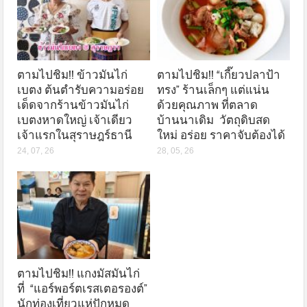
ตามไปชิม!! ข้าวมันไก่
ตามไปชิม!! “เกี๊ยวปลาป้า
เบตง ต้นตำรับความอร่อย
ทรง” ร้านเล็กๆ แต่แน่น
เด็ดจากร้านข้าวมันไก่
ด้วยคุณภาพ ที่ตลาด
เบตงหาดใหญ่ เจ้าเดียว
บ้านนาเดิม วัตถุดิบสด
เจ้าแรกในสุราษฎร์ธานี
ใหม่ อร่อย ราคาจับต้องได้
24, 07, 26
28, 05, 26
ตามไปชิม!! แกงมัสมันไก่
ที่ “แอร์พอร์ตเรสเตอรองต์”
นักท่องเที่ยวแห่ปักหมุด