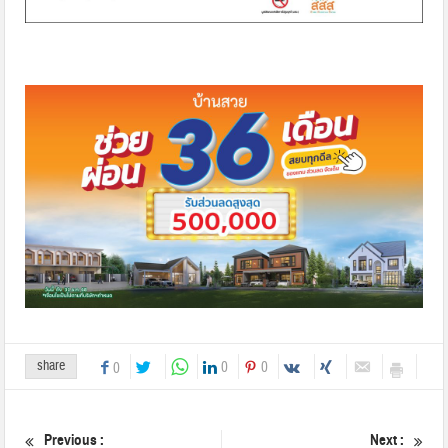
share
0
0
0
Previous :
Next :