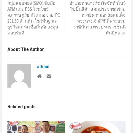
กลุ่มสมอทอง (SMO) จับมือ
อำเภอท่าฉางร่วมใจจัดทำโบว์
APM และ FSS โรดโชว์
ริบบิ้นสีดำ แจกประชาชนร่วม
จ.สุราษฎร์ธานี เสนอขาย IPO
ถวายความอาลัยสมเด็จ
231.60 ล้านหุ้น โชว์พื้นฐาน
พระนางเจ้าสิริกิติ์พระบรม
ธุรกิจแกร่ง เชื่อมั่นนักลงทุน
ราชินีนาถ พระบรมราชชนนี
ตอบรับดี
พันปีหลวง
About The Author
admin
Related posts