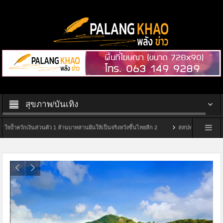
สุขภาพ/บันเทิง
วักเงินส่วนตัว 1 ล้านบาทสานฝันให้เป็นจริงหวังขึ้นไทยลีก 2
สสปท. ปักหมุดสุราษฎร์ฯ ยก
ียวเจ้าแรกในสุราษฎร์ธานี
กกต.สุราษฎร์ฯ จัดพิธีมอบป้ายหมู่บ้านไม่ขายเสียง ประจำป