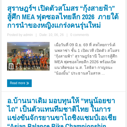
สุราษฎร์ฯ เปิดตัวสโมสร “กุ้งสายฟ้า”
สู้ศึก MEA ฟุตซอลไทยลีก 2026 ภายใต้
การนำของหญิงแกร่งคนรุ่นใหม่
Posted by
admin
|
Date: 10, 06, 26
|
0 comments
เมื่อวันที่ 09 มิ.ย. 69 ที่ สหไทยการ์เด้
นพลาซ่า ชั้น 1 เปิดเวที เปิดตัว สโมสร
“กุ้งสายฟ้า” สุราษฎร์ธานี ในการสู้ศึก
MEA ฟุตซอลไทยลีก 2026 พร้อมเปิด
แนวคิดของ น.ส. โสธิดา กาญจนะ
"น้องมิ้น" ประธานสโมสรห ...
Read more
อ.บ้านนาเดิม มอบทุนให้ “หนูน้อยขา
ไถ” เป็นตัวแทนทีมชาติไทย ในการ
แข่งขันจักรยานขาไถชิงแชมป์เอเชีย
“Asian Balance Bike Championship