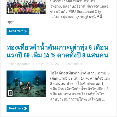
มหาวิทยาลัยสงขลานครินทร์
วิทยาเขตสุราษฎร์ธานี มีการจัดแถลง
ข่าวเปิดตัว PSU.Suratthani City
-สโมสรฟุตบอล สุราษฎร์ธานี ซิตี้
“ฤดูก ...
Read more
ท่องเที่ยวดำน้ำดันเกาะเต่าพุ่ง 6 เดือน
แรกปี 69 เพิ่ม 14 % คาดทั้งปี 8 แสนคน
Posted by
admin
|
Date: 05, 07, 26
|
0 comments
ไฮไลต์ท่องเที่ยวดำน้ำดันเกาะเต่าพุ่ง 6
เดือนแรกปี 69 เพิ่ม 14 % คาดทั้งปีแตะ
8 แสนคน นำรายได้เข้าประเทศ 1
หมื่นล้านผลิตนักดำน้ำหน้าใหม่ปีละ 5
หมื่นคน นทท.แห่สนใจจุดดำน้ำใหม่
ลานประติมากรรมใต้ทะเลใหญ่สุ ...
Read more