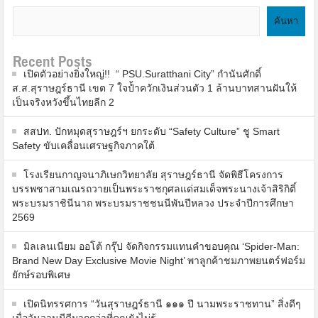
ค้นหา
Recent Posts
เปิดตัวอย่างยิ่งใหญ่!! “ PSU.Suratthani City” กำนันศักดิ์
ส.ส.สุราษฎร์ธานี เขต 7 ใจป้ำควักเงินส่วนตัว 1 ล้านบาทสานฝันให้
เป็นจริงหวังขึ้นไทยลีก 2
สสปท. ปักหมุดสุราษฎร์ฯ ยกระดับ “Safety Culture” ชู Smart
Safety ขับเคลื่อนเศรษฐกิจภาคใต้
โรงเรียนกาญจนาภิเษกวิทยาลัย สุราษฎร์ธานี จัดพิธีโครงการ
บรรพชาสามเณรถวายเป็นพระราชกุศลแด่สมเด็จพระนางเจ้าสิริกิติ์
พระบรมราชินีนาถ พระบรมราชชนนีพันปีหลวง ประจำปีการศึกษา
2569
มิลเลนเนียม ออโต้ กรุ๊ป จัดกิจกรรมแทนคำขอบคุณ ‘Spider-Man:
Brand New Day Exclusive Movie Night’ พาลูกค้าชมภาพยนตร์ฟอร์ม
ยักษ์รอบพิเศษ
เปิดนิทรรศการ “วันสุราษฎร์ธานี ๑๑๑ ปี นามพระราชทาน” สิ่งดีๆ