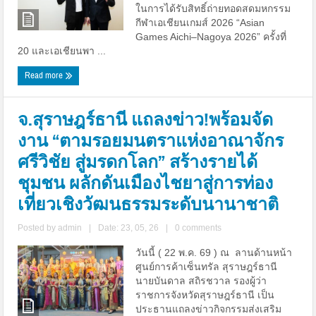
ในการได้รับสิทธิ์ถ่ายทอดสดมหกรรม
กีฬาเอเชียนเกมส์ 2026 “Asian
Games Aichi–Nagoya 2026” ครั้งที่
20 และเอเชียนพา ...
Read more
จ.สุราษฎร์ธานี แถลงข่าว!พร้อมจัด
งาน “ตามรอยมนตราแห่งอาณาจักร
ศรีวิชัย สู่มรดกโลก” สร้างรายได้
ชุมชน ผลักดันเมืองไชยาสู่การท่อง
เที่ยวเชิงวัฒนธรรมระดับนานาชาติ
Posted by
admin
|
Date: 23, 05, 26
|
0 comments
วันนี้ ( 22 พ.ค. 69 ) ณ ลานด้านหน้า
ศูนย์การค้าเซ็นทรัล สุราษฎร์ธานี
นายบันดาล สถิรชวาล รองผู้ว่า
ราชการจังหวัดสุราษฎร์ธานี เป็น
ประธานแถลงข่าวกิจกรรมส่งเสริม