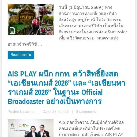
วันนี้ (1 มิถุนายน 2569 ) ทาง
สำนักงานการท่องเที่ยวและกีฬา
จังหวัดสุราษฎร์ธานี ได้จัดกิจกรรม
เส้นทางตามรอยศรีวิชัย เป็นหนึ่งใน
กิจกรรมของโครงการส่งเสริมการท่อง
เที่ยวเชิงวัฒนธรรม “มนตราแห่ง
อาณาจักรศรีวิชั ...
Read more
AIS PLAY ผนึก กกท. คว้าสิทธิ์ยิงสด
“เอเชียนเกมส์ 2026” และ “เอเชียนพา
ราเกมส์ 2026” ในฐานะ Official
Broadcaster อย่างเป็นทางการ
Posted by
admin
|
Date: 27, 05, 26
|
0 comments
AIS ตอกย้ำความเป็นผู้นำด้านดิจิทัล
คอนเทนต์และกีฬาในประเทศไทย
ประกาศความสำเร็จของ AIS PLAY