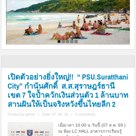
เปิดตัวอย่างยิ่งใหญ่!! “ PSU.Suratthani
City” กำนันศักดิ์ ส.ส.สุราษฎร์ธานี
เขต 7 ใจป้ำควักเงินส่วนตัว 1 ล้านบาท
สานฝันให้เป็นจริงหวังขึ้นไทยลีก 2
Posted by
admin
|
Date: 07, 08, 26
|
0 comments
เมื่อเวลา 10.00 น.วันนี้ (07 ส.ค. 69 )
ณ ห้อง LC HALL อาคารการเรียนรู้