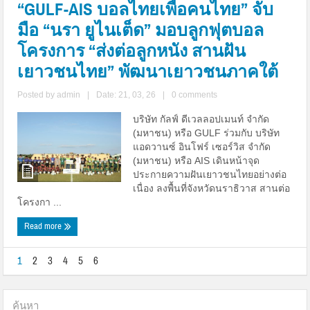
“GULF-AIS บอลไทยเพื่อคนไทย” จับ
มือ “นรา ยูไนเต็ด” มอบลูกฟุตบอล
โครงการ “ส่งต่อลูกหนัง สานฝัน
เยาวชนไทย” พัฒนาเยาวชนภาคใต้
Posted by
admin
|
Date: 21, 03, 26
|
0 comments
บริษัท กัลฟ์ ดีเวลลอปเมนท์ จำกัด
(มหาชน) หรือ GULF ร่วมกับ บริษัท
แอดวานซ์ อินโฟร์ เซอร์วิส จำกัด
(มหาชน) หรือ AIS เดินหน้าจุด
ประกายความฝันเยาวชนไทยอย่างต่อ
เนื่อง ลงพื้นที่จังหวัดนราธิวาส สานต่อ
โครงกา ...
Read more
1
2
3
4
5
6
ค้นหา