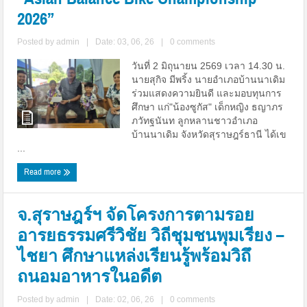
2026”
Posted by
admin
|
Date: 03, 06, 26
|
0 comments
วันที่ 2 มิถุนายน 2569 เวลา 14.30 น.
นายสุกิจ มีพริ้ง นายอำเภอบ้านนาเดิม
ร่วมแสดงความยินดี และมอบทุนการ
ศึกษา แก่"น้องซูกัส" เด็กหญิง ธญาภร
ภวัทฐนันท ลูกหลานชาวอำเภอ
บ้านนาเดิม จังหวัดสุราษฎร์ธานี ได้เข
...
Read more
จ.สุราษฎร์ฯ จัดโครงการตามรอย
อารยธรรมศรีวิชัย วิถีชุมชนพุมเรียง –
ไชยา ศึกษาแหล่งเรียนรู้พร้อมวิถึ
ถนอมอาหารในอดีต
Posted by
admin
|
Date: 02, 06, 26
|
0 comments