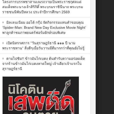
โครงการบรรพชาสามเณรถวายเป็นพระราชกุศลแด่
สมเด็จพระนางเจ้าสิริกิติ์ พระบรมราชินีนาถ พระบรม
ราชชนนีพันปีหลวง ประจำปีการศึกษา 2569
มิลเลนเนียม ออโต้ กรุ๊ป จัดกิจกรรมแทนคำขอบคุณ
‘Spider-Man: Brand New Day Exclusive Movie Night’
พาลูกค้าชมภาพยนตร์ฟอร์มยักษ์รอบพิเศษ
เปิดนิทรรศการ “วันสุราษฎร์ธานี ๑๑๑ ปี นาม
พระราชทาน” สิ่งดีๆเมื่อวันวานมีดีมากกว่าที่คุณยังไม่รู้
ตามไปชิม!! ข้าวมันไก่เบตง ต้นตำรับความอร่อยเด็ด
จากร้านข้าวมันไก่เบตงหาดใหญ่ เจ้าเดียวเจ้าแรกใน
สุราษฎร์ธานี