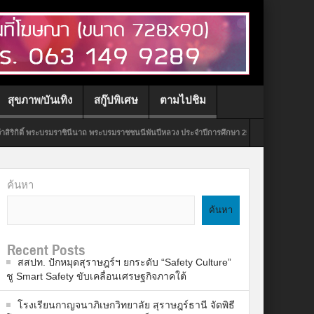
สุขภาพ/บันเทิง
สกู๊ปพิเศษ
ตามไปชิม
ีนาถ พระบรมราชชนนีพันปีหลวง ประจำปีการศึกษา 2569
มิลเลนเนียม ออโต้ กรุ๊ป จัดก
ค้นหา
ค้นหา
Recent Posts
สสปท. ปักหมุดสุราษฎร์ฯ ยกระดับ “Safety Culture”
ชู Smart Safety ขับเคลื่อนเศรษฐกิจภาคใต้
โรงเรียนกาญจนาภิเษกวิทยาลัย สุราษฎร์ธานี จัดพิธี