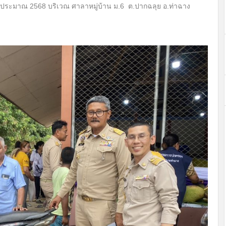
บประมาณ 2568 บริเวณ ศาลาหมู่บ้าน ม.6 ต.ปากฉลุย อ.ท่าฉาง