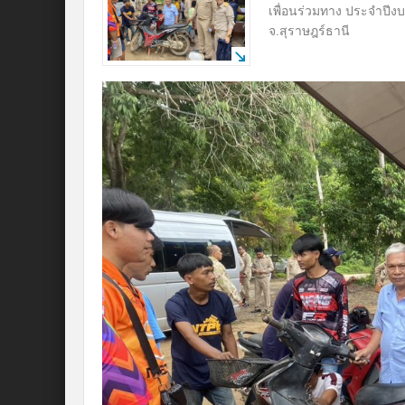
เพื่อนร่วมทาง ประจำปีง
จ.สุราษฎร์ธานี