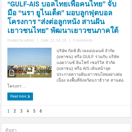
“GULF-AIS บอลไทยเพื่อคนไทย” จับ
มือ “นรา ยูไนเต็ด” มอบลูกฟุตบอล
โครงการ “ส่งต่อลูกหนัง สานฝัน
เยาวชนไทย” พัฒนาเยาวชนภาคใต้
Posted by
admin
|
Date: 21, 03, 26
|
0 comments
บริษัท กัลฟ์ ดีเวลลอปเมนท์ จำกัด
(มหาชน) หรือ GULF ร่วมกับ บริษัท
แอดวานซ์ อินโฟร์ เซอร์วิส จำกัด
(มหาชน) หรือ AIS เดินหน้าจุด
ประกายความฝันเยาวชนไทยอย่างต่อ
เนื่อง ลงพื้นที่จังหวัดนราธิวาส สานต่อ
โครงกา ...
Read more
1
2
3
4
5
6
ค้นหา