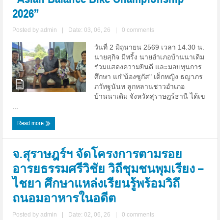
2026”
Posted by
admin
|
Date: 03, 06, 26
|
0 comments
วันที่ 2 มิถุนายน 2569 เวลา 14.30 น.
นายสุกิจ มีพริ้ง นายอำเภอบ้านนาเดิม
ร่วมแสดงความยินดี และมอบทุนการ
ศึกษา แก่"น้องซูกัส" เด็กหญิง ธญาภร
ภวัทฐนันท ลูกหลานชาวอำเภอ
บ้านนาเดิม จังหวัดสุราษฎร์ธานี ได้เข
...
Read more
จ.สุราษฎร์ฯ จัดโครงการตามรอย
อารยธรรมศรีวิชัย วิถีชุมชนพุมเรียง –
ไชยา ศึกษาแหล่งเรียนรู้พร้อมวิถึ
ถนอมอาหารในอดีต
Posted by
admin
|
Date: 02, 06, 26
|
0 comments