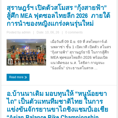
สุราษฎร์ฯ เปิดตัวสโมสร “กุ้งสายฟ้า”
สู้ศึก MEA ฟุตซอลไทยลีก 2026 ภายใต้
การนำของหญิงแกร่งคนรุ่นใหม่
Posted by
admin
|
Date: 10, 06, 26
|
0 comments
เมื่อวันที่ 09 มิ.ย. 69 ที่ สหไทยการ์เด้
นพลาซ่า ชั้น 1 เปิดเวที เปิดตัว สโมสร
“กุ้งสายฟ้า” สุราษฎร์ธานี ในการสู้ศึก
MEA ฟุตซอลไทยลีก 2026 พร้อมเปิด
แนวคิดของ น.ส. โสธิดา กาญจนะ
"น้องมิ้น" ประธานสโมสรห ...
Read more
อ.บ้านนาเดิม มอบทุนให้ “หนูน้อยขา
ไถ” เป็นตัวแทนทีมชาติไทย ในการ
แข่งขันจักรยานขาไถชิงแชมป์เอเชีย
“Asian Balance Bike Championship