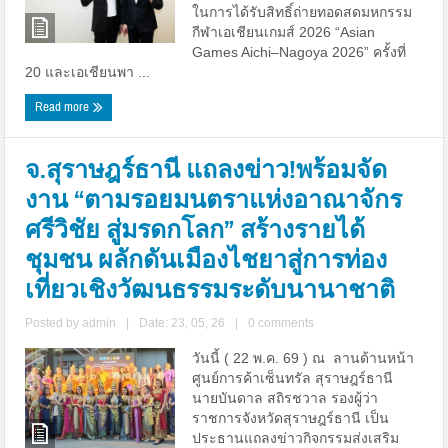
ในการได้รับสิทธิ์ถ่ายทอดสดมหกรรม
กีฬาเอเชียนเกมส์ 2026 “Asian
Games Aichi–Nagoya 2026” ครั้งที่
20 และเอเชียนพา ...
Read more
จ.สุราษฎร์ธานี แถลงข่าว!พร้อมจัด
งาน “ตามรอยมนตราแห่งอาณาจักร
ศรีวิชัย สู่มรดกโลก” สร้างรายได้
ชุมชน ผลักดันเมืองไชยาสู่การท่อง
เที่ยวเชิงวัฒนธรรมระดับนานาชาติ
Posted by
admin
|
Date: 23, 05, 26
|
0 comments
วันนี้ ( 22 พ.ค. 69 ) ณ ลานด้านหน้า
ศูนย์การค้าเซ็นทรัล สุราษฎร์ธานี
นายบันดาล สถิรชวาล รองผู้ว่า
ราชการจังหวัดสุราษฎร์ธานี เป็น
ประธานแถลงข่าวกิจกรรมส่งเสริม