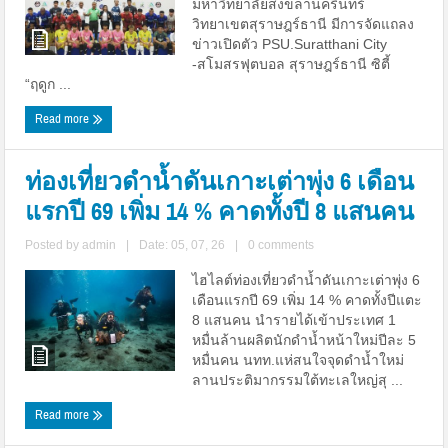
มหาวิทยาลัยสงขลานครินทร์
วิทยาเขตสุราษฎร์ธานี มีการจัดแถลง
ข่าวเปิดตัว PSU.Suratthani City
-สโมสรฟุตบอล สุราษฎร์ธานี ซิตี้
“ฤดูก ...
Read more
ท่องเที่ยวดำน้ำดันเกาะเต่าพุ่ง 6 เดือน
แรกปี 69 เพิ่ม 14 % คาดทั้งปี 8 แสนคน
Posted by
admin
|
Date: 05, 07, 26
|
0 comments
ไฮไลต์ท่องเที่ยวดำน้ำดันเกาะเต่าพุ่ง 6
เดือนแรกปี 69 เพิ่ม 14 % คาดทั้งปีแตะ
8 แสนคน นำรายได้เข้าประเทศ 1
หมื่นล้านผลิตนักดำน้ำหน้าใหม่ปีละ 5
หมื่นคน นทท.แห่สนใจจุดดำน้ำใหม่
ลานประติมากรรมใต้ทะเลใหญ่สุ ...
Read more