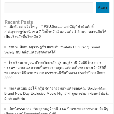
ค้นหา
Recent Posts
เปิดตัวอย่างยิ่งใหญ่!! “ PSU.Suratthani City” กำนันศักดิ์
ส.ส.สุราษฎร์ธานี เขต 7 ใจป้ำควักเงินส่วนตัว 1 ล้านบาทสานฝันให้
เป็นจริงหวังขึ้นไทยลีก 2
สสปท. ปักหมุดสุราษฎร์ฯ ยกระดับ “Safety Culture” ชู Smart
Safety ขับเคลื่อนเศรษฐกิจภาคใต้
โรงเรียนกาญจนาภิเษกวิทยาลัย สุราษฎร์ธานี จัดพิธีโครงการ
บรรพชาสามเณรถวายเป็นพระราชกุศลแด่สมเด็จพระนางเจ้าสิริกิติ์
พระบรมราชินีนาถ พระบรมราชชนนีพันปีหลวง ประจำปีการศึกษา
2569
มิลเลนเนียม ออโต้ กรุ๊ป จัดกิจกรรมแทนคำขอบคุณ ‘Spider-Man:
Brand New Day Exclusive Movie Night’ พาลูกค้าชมภาพยนตร์ฟอร์ม
ยักษ์รอบพิเศษ
เปิดนิทรรศการ “วันสุราษฎร์ธานี ๑๑๑ ปี นามพระราชทาน” สิ่งดีๆ