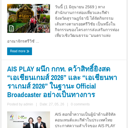
วันนี้ (1 มิถุนายน 2569 ) ทาง
สำนักงานการท่องเที่ยวและกีฬา
จังหวัดสุราษฎร์ธานี ได้จัดกิจกรรม
เส้นทางตามรอยศรีวิชัย เป็นหนึ่งใน
กิจกรรมของโครงการส่งเสริมการท่อง
เที่ยวเชิงวัฒนธรรม “มนตราแห่ง
อาณาจักรศรีวิชั ...
Read more
AIS PLAY ผนึก กกท. คว้าสิทธิ์ยิงสด
“เอเชียนเกมส์ 2026” และ “เอเชียนพา
ราเกมส์ 2026” ในฐานะ Official
Broadcaster อย่างเป็นทางการ
Posted by
admin
|
Date: 27, 05, 26
|
0 comments
AIS ตอกย้ำความเป็นผู้นำด้านดิจิทัล
คอนเทนต์และกีฬาในประเทศไทย
ประกาศความสำเร็จของ AIS PLAY