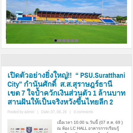
เปิดตัวอย่างยิ่งใหญ่!! “ PSU.Suratthani
City” กำนันศักดิ์ ส.ส.สุราษฎร์ธานี
เขต 7 ใจป้ำควักเงินส่วนตัว 1 ล้านบาท
สานฝันให้เป็นจริงหวังขึ้นไทยลีก 2
Posted by
admin
|
Date: 07, 08, 26
|
0 comments
เมื่อเวลา 10.00 น.วันนี้ (07 ส.ค. 69 )
ณ ห้อง LC HALL อาคารการเรียนรู้