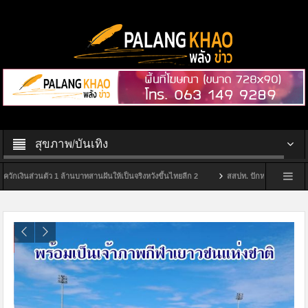
สุขภาพ/บันเทิง
นส่วนตัว 1 ล้านบาทสานฝันให้เป็นจริงหวังขึ้นไทยลีก 2
สสปท. ปักหมุดสุราษฎร์ฯ ยกระดับ 
าแรกในสุราษฎร์ธานี
กกต.สุราษฎร์ฯ จัดพิธีมอบป้ายหมู่บ้านไม่ขายเสียง ประจำปีงบประ