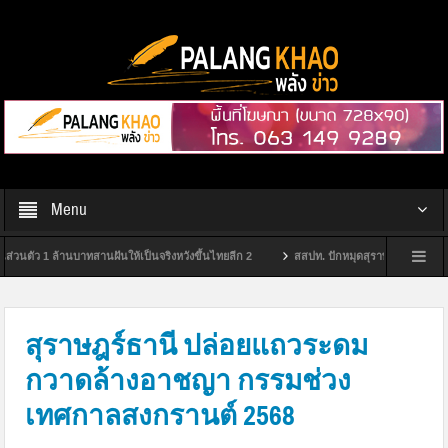
Menu
1 ล้านบาทสานฝันให้เป็นจริงหวังขึ้นไทยลีก 2
สสปท. ปักหมุดสุราษฎร์ฯ ยกระดับ “Safety 
ราษฎร์ธานี
กกต.สุราษฎร์ฯ จัดพิธีมอบป้ายหมู่บ้านไม่ขายเสียง ประจำปีงบประมาณ พ.ศ.
สุราษฎร์ธานี ปล่อยแถวระดม
กวาดล้างอาชญา กรรมช่วง
เทศกาลสงกรานต์ 2568