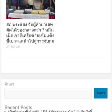
สภ.พระแสง จับผู้ค้ายาเสพ
ติดได้ของกลางกว่า 7 หมื่น
เม็ด ภาคีเครือข่ายเข้มแข็ง
ชี้เบาะแสนำไปสู่การจับกุม
27, 02, 26
ค้นหา
ค้นหา
Recent Posts
เปิดตัวอย่างยิ่งใหญ่!! “ PSU.Suratthani City” กำนันศักดิ์