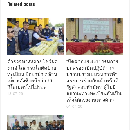
Related posts
ตำรวจทางหลวง โชว์ผล
“ปิดฉากแรงเงา” กรมการ
งาน! ไล่ล่ารถไม่ติดป้าย
ปกครอง เปิดปฏิบัติการ
ทะเบียน ยึดยาบ้า 2 ล้าน
ปราบปรามขบวนการค้า
เม็ด หลังซิ่งหนีกว่า 20
แรงงานร่วมกับเจ้าหน้าที่
กิโลเมตรไปไม่รอด
รัฐลักลอบทำบัตร ผู้ไม่มี
สถานะทางทะเบียนอันเป็น
18, 07, 26
เท็จให้แรงงานต่างด้าว
04, 07, 26