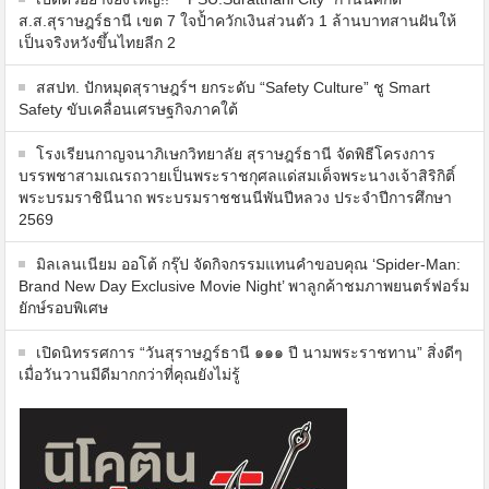
ส.ส.สุราษฎร์ธานี เขต 7 ใจป้ำควักเงินส่วนตัว 1 ล้านบาทสานฝันให้
เป็นจริงหวังขึ้นไทยลีก 2
สสปท. ปักหมุดสุราษฎร์ฯ ยกระดับ “Safety Culture” ชู Smart
Safety ขับเคลื่อนเศรษฐกิจภาคใต้
โรงเรียนกาญจนาภิเษกวิทยาลัย สุราษฎร์ธานี จัดพิธีโครงการ
บรรพชาสามเณรถวายเป็นพระราชกุศลแด่สมเด็จพระนางเจ้าสิริกิติ์
พระบรมราชินีนาถ พระบรมราชชนนีพันปีหลวง ประจำปีการศึกษา
2569
มิลเลนเนียม ออโต้ กรุ๊ป จัดกิจกรรมแทนคำขอบคุณ ‘Spider-Man:
Brand New Day Exclusive Movie Night’ พาลูกค้าชมภาพยนตร์ฟอร์ม
ยักษ์รอบพิเศษ
เปิดนิทรรศการ “วันสุราษฎร์ธานี ๑๑๑ ปี นามพระราชทาน” สิ่งดีๆ
เมื่อวันวานมีดีมากกว่าที่คุณยังไม่รู้