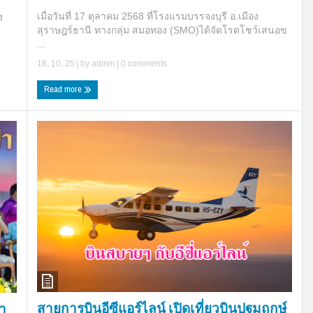
เมื่อวันที่ 17 ตุลาคม 2568 ที่โรงแรมบรรจงบุรี อ.เมือง
ง
สุราษฎร์ธานี ทางกลุ่ม สมอทอง (SMO)ได้จัดโรดโชว์เสนอข
...
18, 10, 25
| by
admin
|
0 comments
Read more
สายการบินอีซีแอร์ไลน์ เปิดเที่ยวบินปฐมฤกษ์
า