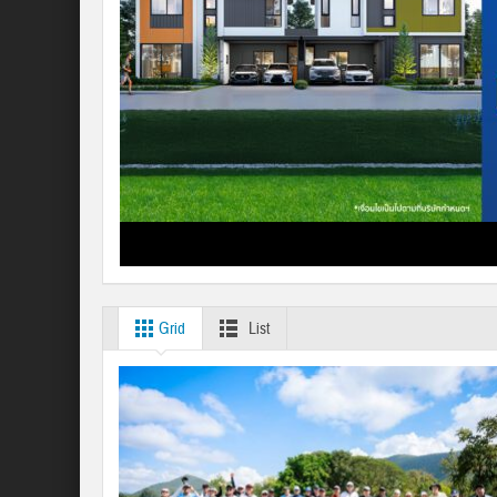
Grid
List