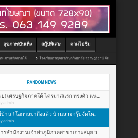
สุขภาพ/บันเทิง
สกู๊ปพิเศษ
ตามไปชิม
้
โรงเรียนกาญจนาภิเษกวิทยาลัย สุราษฎร์ธานี จัดพิธีโครงการบรรพชาสามเณรถวายเป็น
RANDOM NEWS
เผย! เศรษฐกิจภาคใต้ ไตรมาสแรก ทรงตัว แน...
by
admin
้าน!! โอกาสมาถึงแล้ว บ้านสวยกรุ๊ปจัดให...
by
admin
การสำนักงานเจ้าท่าภูมิภาคสาขาเกาะสมุย ว...