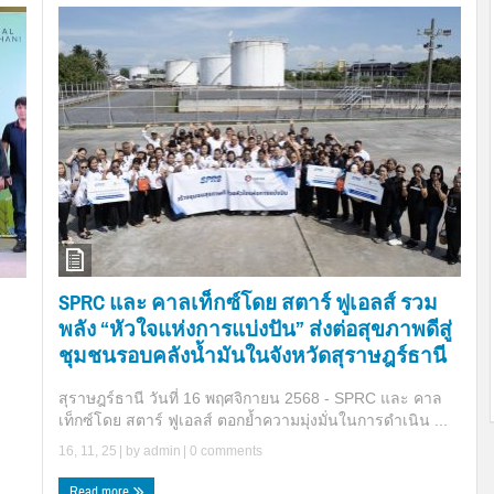
SPRC และ คาลเท็กซ์โดย สตาร์ ฟูเอลส์ รวม
พลัง “หัวใจแห่งการแบ่งปัน” ส่งต่อสุขภาพดีสู่
ชุมชนรอบคลังน้ำมันในจังหวัดสุราษฎร์ธานี
สุราษฎร์ธานี วันที่ 16 พฤศจิกายน 2568 - SPRC และ คาล
เท็กซ์โดย สตาร์ ฟูเอลส์ ตอกย้ำความมุ่งมั่นในการดำเนิน ...
16, 11, 25
| by
admin
|
0 comments
Read more