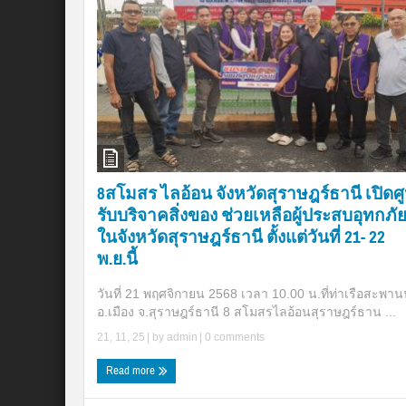
8สโมสร ไลอ้อน จังหวัดสุราษฎร์ธานี เปิดศู
รับบริจาคสิ่งของ ช่วยเหลือผู้ประสบอุทกภั
ในจังหวัดสุราษฎร์ธานี ตั้งแต่วันที่ 21- 22
พ.ย.นี้
วันที่ 21 พฤศจิกายน 2568 เวลา 10.00 น.ที่ท่าเรือสะพาน
อ.เมือง จ.สุราษฎร์ธานี 8 สโมสรไลอ้อนสุราษฎร์ธาน ...
21, 11, 25
| by
admin
|
0 comments
Read more