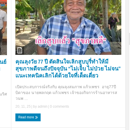
คุณลุงวัย 77 ปี ตัดสินใจเลิกสูบบุรี่ทำให้มี
นย์
สุขภาพดีจนถึงปัจจุบัน “ไม่เจ็บ ไม่ป่วย ไม่จน”
ย
แนะเทคนิคเลิกได้ด้วยใจที่เด็ดเดี่ยว
เปิดประสบการณ์จริงกับ คุณลุงสมภาพ แก้วเพชร อายุ77ปี
บิดาของ นายพลกฤต แก้วเพชร เจ้าของกิจการร้านอาหารส
นริศ
วนพ ...
20, 11, 25
| by
admin
|
0 comments
Read more