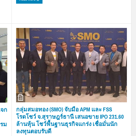
กลุ่มสมอทอง (SMO) จับมือ APM และ FSS
แจก
โรดโชว์ จ.สุราษฎร์ธานี เสนอขาย IPO 231.60
ล้านหุ้น โชว์พื้นฐานธุรกิจแกร่ง เชื่อมั่นนัก
บรม
ลงทุนตอบรับดี