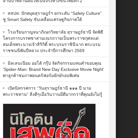
ล้านบาทสานฝันให้เป็นจริงหวังขึ้นไทยลีก 2
สสปท. ปักหมุดสุราษฎร์ฯ ยกระดับ “Safety Culture”
ชู Smart Safety ขับเคลื่อนเศรษฐกิจภาคใต้
โรงเรียนกาญจนาภิเษกวิทยาลัย สุราษฎร์ธานี จัดพิธี
โครงการบรรพชาสามเณรถวายเป็นพระราชกุศลแด่
สมเด็จพระนางเจ้าสิริกิติ์ พระบรมราชินีนาถ พระบรม
ราชชนนีพันปีหลวง ประจำปีการศึกษา 2569
มิลเลนเนียม ออโต้ กรุ๊ป จัดกิจกรรมแทนคำขอบคุณ
‘Spider-Man: Brand New Day Exclusive Movie Night’
พาลูกค้าชมภาพยนตร์ฟอร์มยักษ์รอบพิเศษ
เปิดนิทรรศการ “วันสุราษฎร์ธานี ๑๑๑ ปี นาม
พระราชทาน” สิ่งดีๆเมื่อวันวานมีดีมากกว่าที่คุณยังไม่รู้