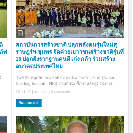
สถาบันการสร้างชาติ ปลุกพลังคนรุ่นใหม่สุ
ิ
ราษฎร์ฯ-ชุมพร จัดค่ายเยาวชนสร้างชาติรุ่นที่
ล์ฟ
18 ปลูกฝังรากฐานคนดี เก่ง กล้า ร่วมสร้าง
อนาคตประเทศไทย
วันที่ 28 พฤศจิกายน 2568 สถาบันการสร้างชาติ (Nation-
ี
Building Institute: NBI) ร่วมกับนักศึกษาหลักสูตรนักบร ...
..
30, 11, 25
| by
admin
|
0 comments
Read more