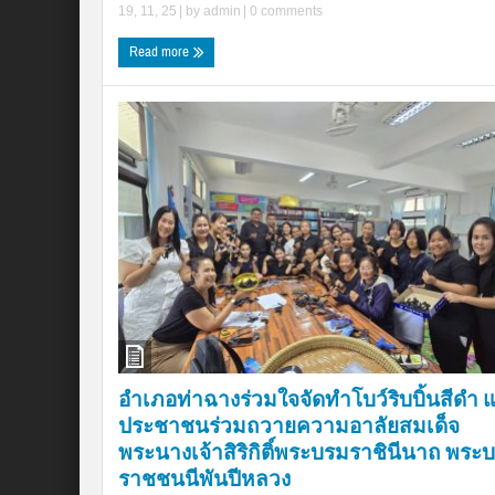
19, 11, 25
| by
admin
|
0 comments
Read more
อำเภอท่าฉางร่วมใจจัดทำโบว์ริบบิ้นสีดำ 
ประชาชนร่วมถวายความอาลัยสมเด็จ
พระนางเจ้าสิริกิติ์พระบรมราชินีนาถ พระ
ราชชนนีพันปีหลวง