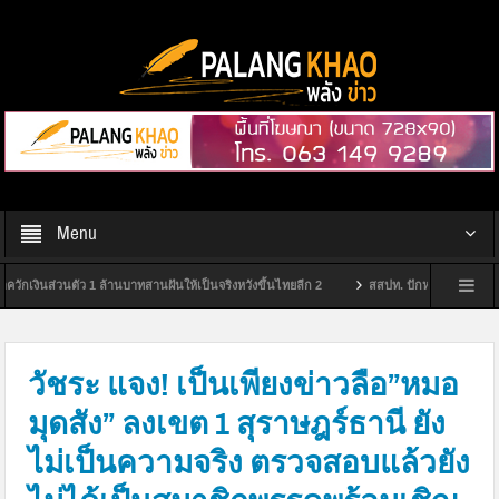
Menu
นส่วนตัว 1 ล้านบาทสานฝันให้เป็นจริงหวังขึ้นไทยลีก 2
สสปท. ปักหมุดสุราษฎร์ฯ ยกระดับ 
าแรกในสุราษฎร์ธานี
กกต.สุราษฎร์ฯ จัดพิธีมอบป้ายหมู่บ้านไม่ขายเสียง ประจำปีงบประ
วัชระ แจง! เป็นเพียงข่าวลือ”หมอ
มุดสัง” ลงเขต 1 สุราษฎร์ธานี ยัง
ไม่เป็นความจริง ตรวจสอบแล้วยัง