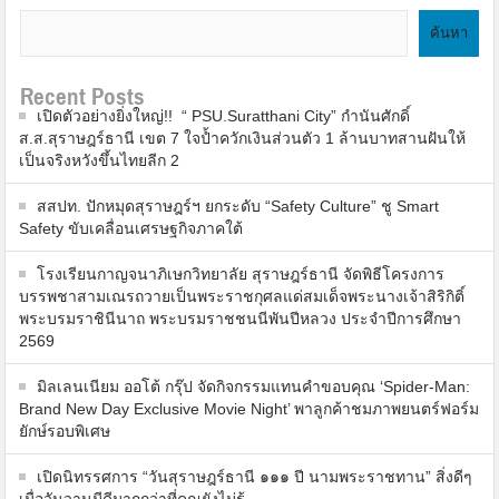
ค้นหา
Recent Posts
เปิดตัวอย่างยิ่งใหญ่!! “ PSU.Suratthani City” กำนันศักดิ์
ส.ส.สุราษฎร์ธานี เขต 7 ใจป้ำควักเงินส่วนตัว 1 ล้านบาทสานฝันให้
เป็นจริงหวังขึ้นไทยลีก 2
สสปท. ปักหมุดสุราษฎร์ฯ ยกระดับ “Safety Culture” ชู Smart
Safety ขับเคลื่อนเศรษฐกิจภาคใต้
โรงเรียนกาญจนาภิเษกวิทยาลัย สุราษฎร์ธานี จัดพิธีโครงการ
บรรพชาสามเณรถวายเป็นพระราชกุศลแด่สมเด็จพระนางเจ้าสิริกิติ์
พระบรมราชินีนาถ พระบรมราชชนนีพันปีหลวง ประจำปีการศึกษา
2569
มิลเลนเนียม ออโต้ กรุ๊ป จัดกิจกรรมแทนคำขอบคุณ ‘Spider-Man:
Brand New Day Exclusive Movie Night’ พาลูกค้าชมภาพยนตร์ฟอร์ม
ยักษ์รอบพิเศษ
เปิดนิทรรศการ “วันสุราษฎร์ธานี ๑๑๑ ปี นามพระราชทาน” สิ่งดีๆ
เมื่อวันวานมีดีมากกว่าที่คุณยังไม่รู้