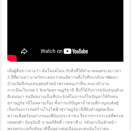
เมื่อผู้สื่อข่าวถามว่า มั่นใจแค่ไหน กับสิ่งที่ได้ทำมาตลอดระยะเวลา
2 ปีที่ผ่านมา นายวัชระตอบว่าตนมีความตั้งใจที่จะกลับมาพัฒนา
บ้านเกิดจึงขอเสนอต่อหัวหน้าพรรคคนเก่าที่จะลงมาทำงาน
การเมืองในเขต 1 จังหวัดสุราษฎร์ธานี ซึ่งก็ได้รับการสนับสนุนด้วย
ดีเสมอมา จนมีผลงานเป็นที่ประจักษ์ในการแก้ไขปัญหาให้กับคน
สุราษฎร์ธานีในหลายเรื่อง ทั้งการแก้ปัญหาน้ำท่วมที่กาญจนดิษฐ์
เรียกร้องการก่อสร้างโรงไฟฟ้าสุราษฎร์ธานีที่ยังทำอยู่ต่อเนือง
ความเดือดร้อนต่างๆของพี่น้องประชาชน จึงจากการกระแสที่พรรค
เคยตกต่ำ ปัจจุบันมี นายอภิสิทธิ์ เวชชาชีวะ กลับมาเป็นหัวหน้า
พรรคกระแสก็กลับมาดีขึ้นอย่างต่อเนื่องและตนมั่นใจว่าคน