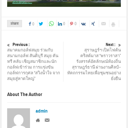
share
0
0
0
Previous :
Next :
สมาคมกอล์ฟสมุย ร่วมกับ
สุราษฎร์ฯ เปิดไฟต้น
สนามกอล์ฟ สันติบุรี สมุย คัน
คริสต์มาส “พราวราสา”
ทรี คลับ เชิญสมาชิกและนัก
รังสรรค์อัตลักษณ์ท้องถิ่น
กอล์ฟเข้าร่วม การแข่งขัน
สุราษฎร์ธานี ผ่านงานศิลป์–
กอล์ฟการกุศล “สวิงน้ำใจ จาก
หัตถกรรมไทยเพื่อชุมชนอย่าง
สมุยสู่หาดใหญ่”
ยั่งยืน
About The Author
admin