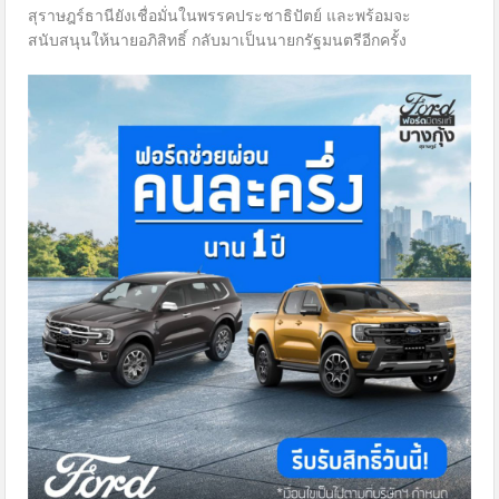
สุราษฎร์ธานียังเชื่อมั่นในพรรคประชาธิปัตย์ และพร้อมจะ
สนับสนุนให้นายอภิสิทธิ์ กลับมาเป็นนายกรัฐมนตรีอีกครั้ง