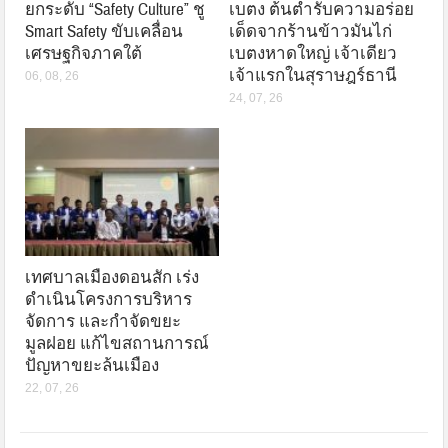
ยกระดับ “Safety Culture” ชู
เบตง ต้นตำรับความอร่อย
Smart Safety ขับเคลื่อน
เด็ดจากร้านข้าวมันไก่
เศรษฐกิจภาคใต้
เบตงหาดใหญ่ เจ้าเดียว
เจ้าแรกในสุราษฎร์ธานี
06, 08, 26
24, 07, 26
เทศบาลเมืองดอนสัก เร่ง
ดำเนินโครงการบริหาร
จัดการ และกำจัดขยะ
มูลฝอย แก้ไขสถานการณ์
ปัญหาขยะล้นเมือง
22, 07, 26