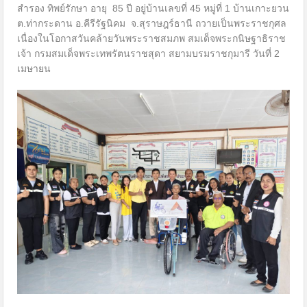
สำรอง ทิพย์รักษา อายุ 85 ปี อยู่บ้านเลขที่ 45 หมู่ที่ 1 บ้านเกาะยวน
ต.ท่ากระดาน อ.คีรีรัฐนิคม จ.สุราษฎร์ธานี ถวายเป็นพระราชกุศล
เนื่องในโอกาสวันคล้ายวันพระราชสมภพ สมเด็จพระกนิษฐาธิราช
เจ้า กรมสมเด็จพระเทพรัตนราชสุดา สยามบรมราชกุมารี วันที่ 2
เมษายน