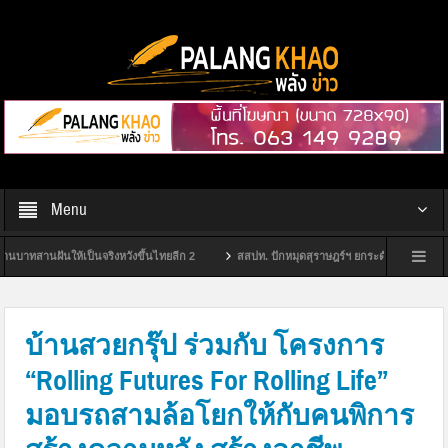
Menu
้เป็นจริงหวังขึ้นไทยลีก 2
สสปท. ปักหมุดสุราษฎร์ฯ ยกระดับ “Safety Culture” ชู Smar
กกต.สุราษฎร์ฯ จัดพิธีมอบป้ายหมู่บ้านไม่ขายเสียง ประจำปีงบประมาณ พ.ศ. 2569 และจัดทำแผ
บ้านสวยกรุ๊ป ร่วมกับ โครงการ
“Rolling Futures For Rolling Life”
มอบรถสามล้อโยกให้กับคนพิการ