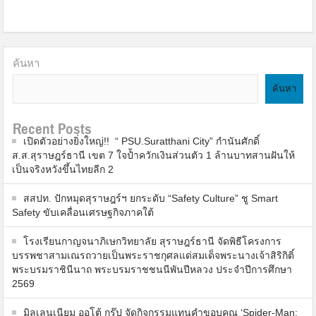
ค้นหา
ค้นหา
Recent Posts
เปิดตัวอย่างยิ่งใหญ่!! “ PSU.Suratthani City” กำนันศักดิ์
ส.ส.สุราษฎร์ธานี เขต 7 ใจป้ำควักเงินส่วนตัว 1 ล้านบาทสานฝันให้
เป็นจริงหวังขึ้นไทยลีก 2
สสปท. ปักหมุดสุราษฎร์ฯ ยกระดับ “Safety Culture” ชู Smart
Safety ขับเคลื่อนเศรษฐกิจภาคใต้
โรงเรียนกาญจนาภิเษกวิทยาลัย สุราษฎร์ธานี จัดพิธีโครงการ
บรรพชาสามเณรถวายเป็นพระราชกุศลแด่สมเด็จพระนางเจ้าสิริกิติ์
พระบรมราชินีนาถ พระบรมราชชนนีพันปีหลวง ประจำปีการศึกษา
2569
มิลเลนเนียม ออโต้ กรุ๊ป จัดกิจกรรมแทนคำขอบคุณ ‘Spider-Man: