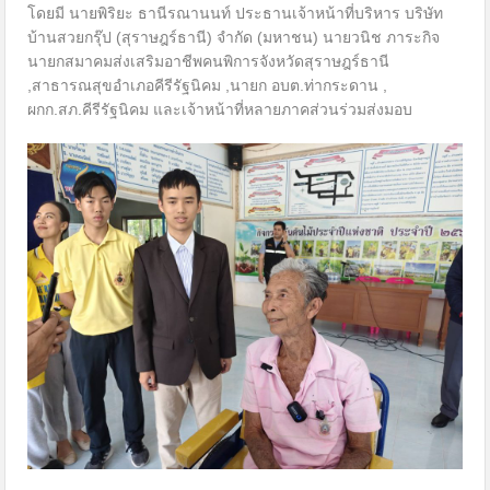
โดยมี นายพิริยะ ธานีรณานนท์ ประธานเจ้าหน้าที่บริหาร บริษัท
บ้านสวยกรุ๊ป (สุราษฎร์ธานี) จำกัด (มหาชน) นายวนิช ภาระกิจ
นายกสมาคมส่งเสริมอาชีพคนพิการจังหวัดสุราษฎร์ธานี
,สาธารณสุขอำเภอคีรีรัฐนิคม ,นายก อบต.ท่ากระดาน ,
ผกก.สภ.คีรีรัฐนิคม และเจ้าหน้าที่หลายภาคส่วนร่วมส่งมอบ