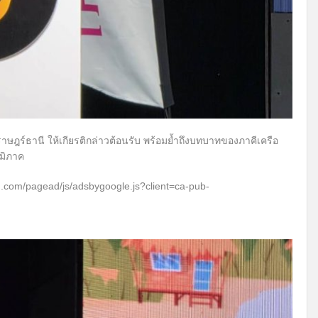
ราษฎร์ธานี ให้เกียรติกล่าวต้อนรับ พร้อมย้ำถึงบทบาทของภาคีเครือ
ูมิภาค
n.com/pagead/js/adsbygoogle.js?client=ca-pub-