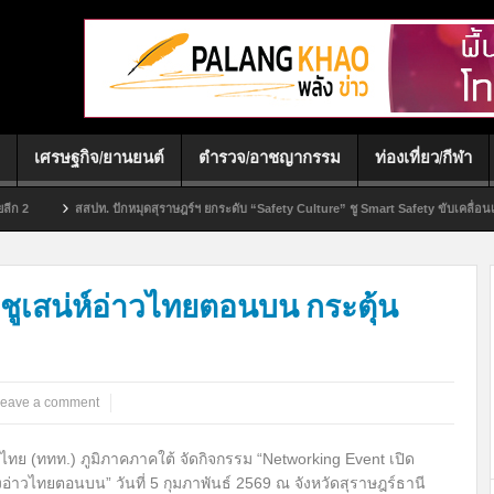
เศรษฐกิจ/ยานยนต์
ตำรวจ/อาชญากรรม
ท่องเที่ยว/กีฬา
ุดสุราษฎร์ฯ ยกระดับ “Safety Culture” ชู Smart Safety ขับเคลื่อนเศรษฐกิจภาคใต้
โร
ก
 ชูเสน่ห์อ่าวไทยตอนบน กระตุ้น
eave a comment
ไทย (ททท.) ภูมิภาคภาคใต้ จัดกิจกรรม “Networking Event เปิด
่งอ่าวไทยตอนบน” วันที่ 5 กุมภาพันธ์ 2569 ณ จังหวัดสุราษฎร์ธานี