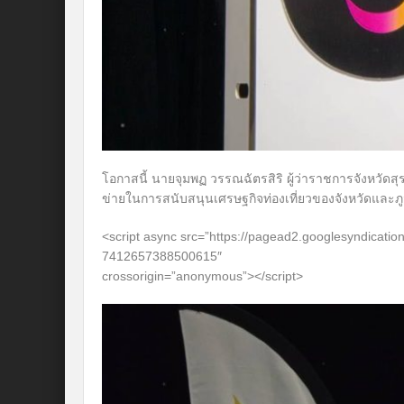
โอกาสนี้ นายจุมพฏ วรรณฉัตรสิริ ผู้ว่าราชการจังหวัดสุ
ข่ายในการสนับสนุนเศรษฐกิจท่องเที่ยวของจังหวัดและภ
<script async src=”https://pagead2.googlesyndicatio
7412657388500615″
crossorigin=”anonymous”></script>