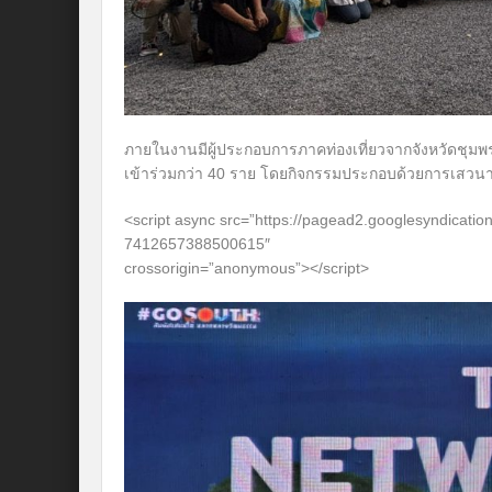
ภายในงานมีผู้ประกอบการภาคท่องเที่ยวจากจังหวัดชุมพ
เข้าร่วมกว่า 40 ราย โดยกิจกรรมประกอบด้วยการเสวนา
<script async src=”https://pagead2.googlesyndicatio
7412657388500615″
crossorigin=”anonymous”></script>