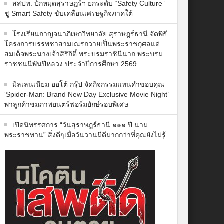
สสปท. ปักหมุดสุราษฎร์ฯ ยกระดับ “Safety Culture”
ชู Smart Safety ขับเคลื่อนเศรษฐกิจภาคใต้
โรงเรียนกาญจนาภิเษกวิทยาลัย สุราษฎร์ธานี จัดพิธี
โครงการบรรพชาสามเณรถวายเป็นพระราชกุศลแด่
สมเด็จพระนางเจ้าสิริกิติ์ พระบรมราชินีนาถ พระบรม
ราชชนนีพันปีหลวง ประจำปีการศึกษา 2569
มิลเลนเนียม ออโต้ กรุ๊ป จัดกิจกรรมแทนคำขอบคุณ
‘Spider-Man: Brand New Day Exclusive Movie Night’
พาลูกค้าชมภาพยนตร์ฟอร์มยักษ์รอบพิเศษ
เปิดนิทรรศการ “วันสุราษฎร์ธานี ๑๑๑ ปี นาม
พระราชทาน” สิ่งดีๆเมื่อวันวานมีดีมากกว่าที่คุณยังไม่รู้