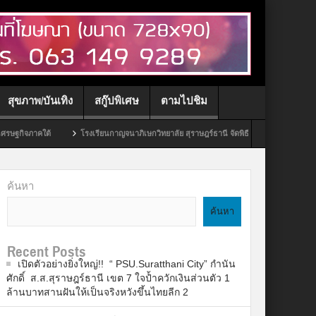
สุขภาพ/บันเทิง
สกู๊ปพิเศษ
ตามไปชิม
งเรียนกาญจนาภิเษกวิทยาลัย สุราษฎร์ธานี จัดพิธีโครงการบรรพชาสามเณรถวายเป็นพระราชกุศลแ
ค้นหา
ค้นหา
Recent Posts
เปิดตัวอย่างยิ่งใหญ่!! “ PSU.Suratthani City” กำนัน
ศักดิ์ ส.ส.สุราษฎร์ธานี เขต 7 ใจป้ำควักเงินส่วนตัว 1
ล้านบาทสานฝันให้เป็นจริงหวังขึ้นไทยลีก 2