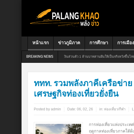
หน้าแรก
ข่าวภูมิภาค
การศึกษา
การเมือง
BREAKING NEWS
ี เขต 7 ใจป้ำควักเงินส่วนตัว 1 ล้านบาทสานฝันให้เป็นจริงหวังขึ้นไทยลีก 2
สสปท. ปักหม
งถิ่น“ฟรี! ย้ำ! นายกฯต้องจับ”ปลาใหญ่“กัน”ปลาเล็ก“เป็นพยาน หากแก้ปัญหาทุจริตไม่ได้ควรลาออ
ททท. รวมพลังภาคีเครือข่าย
เศรษฐกิจท่องเที่ยวยั่งยืน
Posted by
admin
Date:
06, 02, 26
in:
ท่องเที่ยว/กีฬา
L
การท่องเที่ยวแห่งประเทศ
ฤดูกาลท่องเที่ยวภาคใต้ฝั