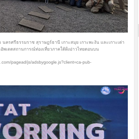
ร นครศรีธรรมราช สุราษฎร์ธานี เกาะสมุย เกาะพะงัน และเกาะเต่า
อัพเดตสถานการณ์ท่องเที่ยวภาคใต้ฝั่งอ่าวไทยตอนบน
n.com/pagead/js/adsbygoogle.js?client=ca-pub-