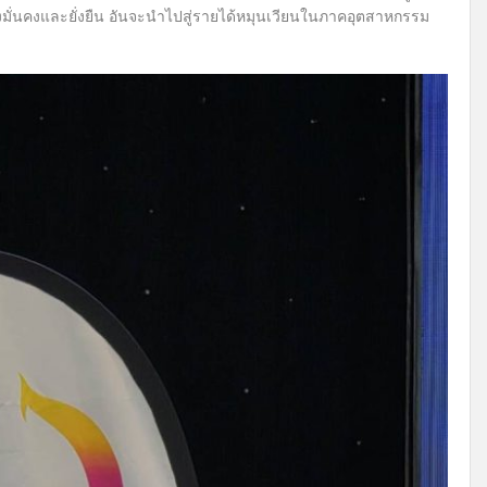
่างมั่นคงและยั่งยืน อันจะนำไปสู่รายได้หมุนเวียนในภาคอุตสาหกรรม