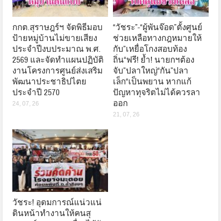
กกต.สุราษฎร์ฯ จัดพิธีมอบ
“วัชระ”-“ผู้พันจ๊อด”ตั้งศูนย์
ป้ายหมู่บ้านไม่ขายเสียง
ช่วยเหลือทางกฎหมายให้
ประจำปีงบประมาณ พ.ศ.
กับ”เหยื่อโกงสอบท้อง
2569 และจัดทำแผนปฏิบัติ
ถิ่น“ฟรี! ย้ำ! นายกฯต้อง
งานโครงการศูนย์ส่งเสริม
จับ”ปลาใหญ่“กัน”ปลา
พัฒนาประชาธิปไตย
เล็ก“เป็นพยาน หากแก้
ประจำปี 2570
ปัญหาทุจริตไม่ได้ควรลา
ออก
24, 07, 26
21, 07, 26
วัชระ! อุดมการณ์แน่วแน่
ดินหน้าทำงานให้คนสุ