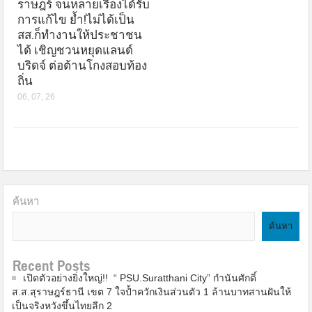
ราษฎร์ จนหลายเรื่องได้รับ
การแก้ไข ย้ำ!ไม่ได้เป็น
สส.ก็ทำงานให้ประชาชน
ได้ เชิญชวนหยุดแลนด์
บริดจ์ ต่อต้านโกงสอบท้อง
ถิ่น
06, 07, 26
ค้นหา
ค้นหา
Recent Posts
เปิดตัวอย่างยิ่งใหญ่!! “ PSU.Suratthani City” กำนันศักดิ์
ส.ส.สุราษฎร์ธานี เขต 7 ใจป้ำควักเงินส่วนตัว 1 ล้านบาทสานฝันให้
เป็นจริงหวังขึ้นไทยลีก 2