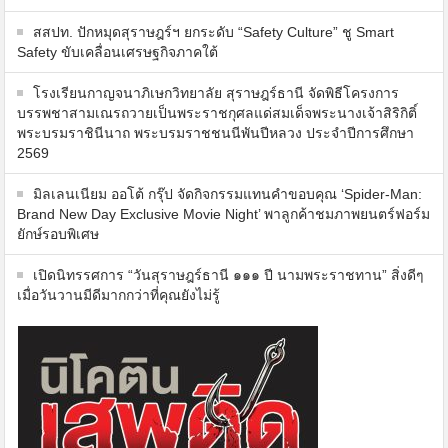
สสปท. ปักหมุดสุราษฎร์ฯ ยกระดับ “Safety Culture” ชู Smart
Safety ขับเคลื่อนเศรษฐกิจภาคใต้
โรงเรียนกาญจนาภิเษกวิทยาลัย สุราษฎร์ธานี จัดพิธีโครงการ
บรรพชาสามเณรถวายเป็นพระราชกุศลแด่สมเด็จพระนางเจ้าสิริกิติ์
พระบรมราชินีนาถ พระบรมราชชนนีพันปีหลวง ประจำปีการศึกษา
2569
มิลเลนเนียม ออโต้ กรุ๊ป จัดกิจกรรมแทนคำขอบคุณ ‘Spider-Man:
Brand New Day Exclusive Movie Night’ พาลูกค้าชมภาพยนตร์ฟอร์ม
ยักษ์รอบพิเศษ
เปิดนิทรรศการ “วันสุราษฎร์ธานี ๑๑๑ ปี นามพระราชทาน” สิ่งดีๆ
เมื่อวันวานมีดีมากกว่าที่คุณยังไม่รู้