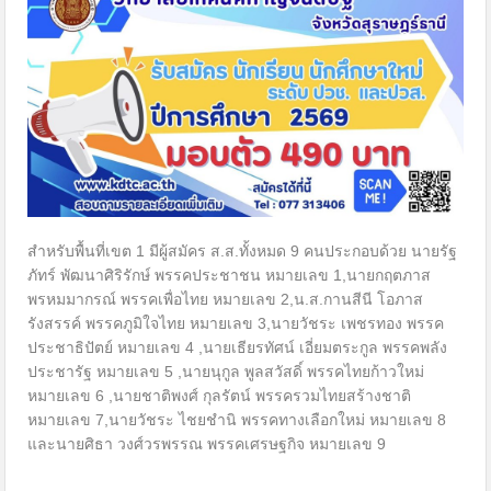
สำหรับพื้นที่เขต 1 มีผู้สมัคร ส.ส.ทั้งหมด 9 คนประกอบด้วย นายรัฐ
ภัทร์ พัฒนาศิริรักษ์ พรรคประชาชน หมายเลข 1,นายกฤตภาส
พรหมมากรณ์ พรรคเพื่อไทย หมายเลข 2,น.ส.กานสีนี โอภาส
รังสรรค์ พรรคภูมิใจไทย หมายเลข 3,นายวัชระ เพชรทอง พรรค
ประชาธิปัตย์ หมายเลข 4 ,นายเธียรทัศน์ เอี่ยมตระกูล พรรคพลัง
ประชารัฐ หมายเลข 5 ,นายนุกูล พูลสวัสดิ์ พรรคไทยก้าวใหม่
หมายเลข 6 ,นายชาติพงศ์ กุลรัตน์ พรรครวมไทยสร้างชาติ
หมายเลข 7,นายวัชระ ไชยชำนิ พรรคทางเลือกใหม่ หมายเลข 8
และนายศิธา วงศ์วรพรรณ พรรคเศรษฐกิจ หมายเลข 9
…………………..