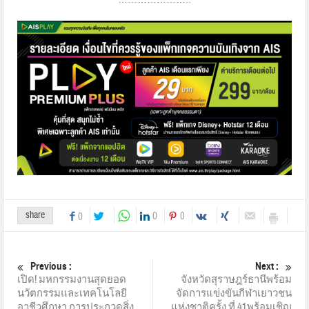
share
0
0
0
Previous :
Next :
เปิด! มหกรรมงานสุดยอด
จังหวัดสุราษฎร์ธานีพร้อม
นวัตกรรมและเทคโนโลยี
จัดการแข่งขันกีฬาเยาวชน
อาชีวศึกษา การประกวดสิ่ง
แห่งชาติครั้ง ที่ 41พร้อมเชิญ