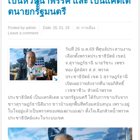
เป็นหัวหน้่าพรรค และ เป็นแคดิเด
ตนายกรัััััััััฐมนตรี
Posted by
admin
Date:
26, 01, 26
in:
การเมือง
Leave a comment
วันที่ 26 ม.ค.69 ที่ศุนย์ประสานงาน
เลือกตั้งพรรคประชาธิปัตย์ เขต1
จ.สุราษฎร์ธานี นายวัชระ เพชร
ทอง ผู้สมัคร ส.ส. พรรค
ประชาธิปัตย์ เขต 1 สุราษฎร์ธานี
เปิดเผยว่าหลังจากที่นายอภิสิทธิ์
เวชชาชีวะ หัวหน้าพรรค
ประชาธิปัตย์ เป็นแครดิเดต นายกรัฐมนตรี ได้รับการขานรับจาก
ชาวสุราษฎร์ธานีดีมาก ชาวบ้านทุกพื้นที่พร้อมสนับสนุน เพราะอยู่
ในใจอยู่แล้วเป็นพรรคของพ่อเฒ่าแม่เฒ่า ตั้งใจเลือกหัวหน้้าพรรค
ประชาธิปัตย์และในระบบเขต