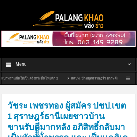
Menu
นฝันให้เป็นจริงหวังขึ้นไทยลีก 2
สสปท. ปักหมุดสุราษฎร์ฯ ยกระดับ “Safety Culture” ชู
กกต.สุราษฎร์ฯ จัดพิธีมอบป้ายหมู่บ้านไม่ขายเสียง ประจำปีงบประมาณ พ.ศ. 2569 และจ
วัชระ เพชรทอง ผู้สมัคร ปชป.เขต
1 สุราษฎร์ธานีเผยชาวบ้าน
ขานรับดีมากหลัง อภิสิทธิ์กลับมา