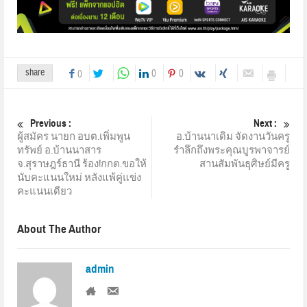
share
0
0
0
Previous :
Next :
ผู้สมัคร นายก อบต.เพิ่มพูน
อ.บ้านนาเดิม จัดงานวันครู
ทรัพย์ อ.บ้านนาสาร
รำลึกถึงพระคุณบูรพาจารย์
จ.สุราษฎร์ธานี ร้อง!กกต.ขอให้
สานสัมพันธฺฺศิษย์มีครู
นับคะแนนใหม่ หลังแพ้คู่แข่ง
คะแนนเดียว
About The Author
admin