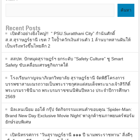
ค้นหา
Recent Posts
เปิดตัวอย่างยิ่งใหญ่!! “ PSU.Suratthani City” กำนันศักดิ์
ส.ส.สุราษฎร์ธานี เขต 7 ใจป้ำควักเงินส่วนตัว 1 ล้านบาทสานฝันให้
เป็นจริงหวังขึ้นไทยลีก 2
สสปท. ปักหมุดสุราษฎร์ฯ ยกระดับ “Safety Culture” ชู Smart
Safety ขับเคลื่อนเศรษฐกิจภาคใต้
โรงเรียนกาญจนาภิเษกวิทยาลัย สุราษฎร์ธานี จัดพิธีโครงการ
บรรพชาสามเณรถวายเป็นพระราชกุศลแด่สมเด็จพระนางเจ้าสิริกิติ์
พระบรมราชินีนาถ พระบรมราชชนนีพันปีหลวง ประจำปีการศึกษา
2569
มิลเลนเนียม ออโต้ กรุ๊ป จัดกิจกรรมแทนคำขอบคุณ ‘Spider-Man:
Brand New Day Exclusive Movie Night’ พาลูกค้าชมภาพยนตร์ฟอร์ม
ยักษ์รอบพิเศษ
เปิดนิทรรศการ “วันสุราษฎร์ธานี ๑๑๑ ปี นามพระราชทาน” สิ่งดีๆ