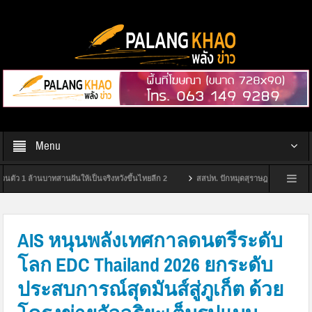
Menu
้านบาทสานฝันให้เป็นจริงหวังขึ้นไทยลีก 2
สสปท. ปักหมุดสุราษฎร์ฯ ยกระดับ “Safety Cul
ฎร์ธานี
กกต.สุราษฎร์ฯ จัดพิธีมอบป้ายหมู่บ้านไม่ขายเสียง ประจำปีงบประมาณ พ.ศ. 25
AIS หนุนพลังเทศกาลดนตรีระดับ
โลก EDC Thailand 2026 ยกระดับ
ประสบการณ์สุดมันส์สู่ภูเก็ต ด้วย