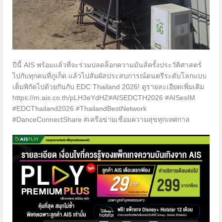
ปีนี้ AIS พร้อมแล้วที่จะร่วมปลดล็อกความมันส์ครั้งประวัติศาสตร์
ไปกับทุกคนที่ภูเก็ต แล้วไปสัมผัสประสบการณ์ดนตรีระดับโลกแบบ
เต็มพิกัดไปด้วยกันกับ EDC Thailand 2026! ดูรายละเอียดเพิ่มเติม
https://m.ais.co.th/pLH3eYdHZ#AISEDCTH2026 #AISesIM
#EDCThailand2026 #ThailandBestNetwork
#DanceConnectShare #เครือข่ายเชื่อมความสุขทุกเทศกาล