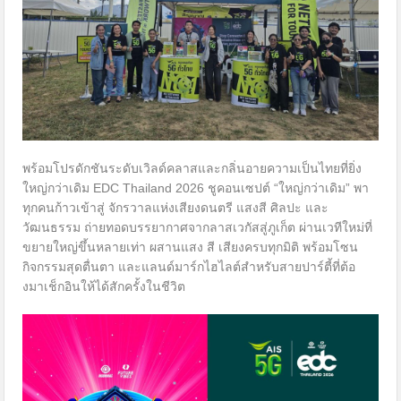
พร้อมโปรดักชันระดับเวิลด์คลาสและกลิ่นอายความเป็นไทยที่ยิ่ง
ใหญ่กว่าเดิม EDC Thailand 2026 ชูคอนเซปต์ “ใหญ่กว่าเดิม” พา
ทุกคนก้าวเข้าสู่ จักรวาลแห่งเสียงดนตรี แสงสี ศิลปะ และ
วัฒนธรรม ถ่ายทอดบรรยากาศจากลาสเวกัสสู่ภูเก็ต ผ่านเวทีใหม่ที่
ขยายใหญ่ขึ้นหลายเท่า ผสานแสง สี เสียงครบทุกมิติ พร้อมโซน
กิจกรรมสุดตื่นตา และแลนด์มาร์กไฮไลต์สำหรับสายปาร์ตี้ที่ต้อ
งมาเช็กอินให้ได้สักครั้งในชีวิต