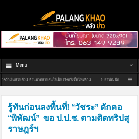
Menu
งินส่วนตัว 1 ล้านบาทสานฝันให้เป็นจริงหวังขึ้นไทยลีก 2
สสปท. ปักหมุดสุราษฎร์ฯ ยกระดั
จ้าแรกในสุราษฎร์ธานี
กกต.สุราษฎร์ฯ จัดพิธีมอบป้ายหมู่บ้านไม่ขายเสียง ประจำปีงบป
รู้ทันก่อนลงพื้นที่! “วัชระ” ดักคอ
“พิพัฒน์” ขอ ป.ป.ช. ตามติดทริปสุ
ราษฎร์ฯ