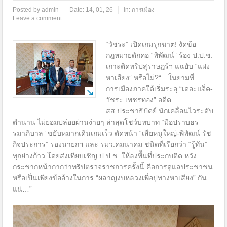
Posted by
admin
Date:
14, 01, 26
in:
การเมือง
Leave a comment
“วัชระ” เปิดเกมรุกฆาต! งัดข้อ
กฎหมายดักคอ “พิพัฒน์” ร้อง ป.ป.ช.
เกาะติดทริปสุราษฎร์ฯ แฉยับ “แฝง
หาเสียง” หรือไม่?“…ในยามที่
การเมืองภาคใต้เริ่มระอุ “เดอะแจ็ค-
วัชระ เพชรทอง” อดีต
สส.ประชาธิปัตย์ นักเคลื่อนไวระดับ
ตำนาน ไม่ยอมปล่อยผ่านง่ายๆ ล่าสุดโชว์บทบาท “มือปราบธร
รมาภิบาล” ขยับหมากเดินเกมเร็ว ตัดหน้า “เสี่ยหนูใหญ่-พิพัฒน์ รัช
กิจประการ” รองนายกฯ และ รมว.คมนาคม ชนิดที่เรียกว่า “รู้ทัน”
ทุกย่างก้าว โดยส่งเทียบเชิญ ป.ป.ช. ให้ลงพื้นที่ประกบติด หวัง
กระชากหน้ากากว่าทริปตรวจราชการครั้งนี้ คือการดูแลประชาชน
หรือเป็นเพียงข้ออ้างในการ “ผลาญงบหลวงเพื่อปูทางหาเสียง” กัน
แน่…”