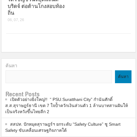
บริดจ์ ต่อต้านโกงสอบท้อง
ถิ่น
06, 07, 26
ค้นหา
ค้นหา
Recent Posts
เปิดตัวอย่างยิ่งใหญ่!! “ PSU.Suratthani City” กำนันศักดิ์
ส.ส.สุราษฎร์ธานี เขต 7 ใจป้ำควักเงินส่วนตัว 1 ล้านบาทสานฝันให้
เป็นจริงหวังขึ้นไทยลีก 2
สสปท. ปักหมุดสุราษฎร์ฯ ยกระดับ “Safety Culture” ชู Smart
Safety ขับเคลื่อนเศรษฐกิจภาคใต้