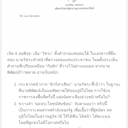
เปิด 4 ปมพิรุธ: เมื่อ “วัชระ” ตั้งคำถามแทนคนใต้ ในเอกสารที่ยื่น
สอบ นายวัชระทำหน้าที่ตรวจสอบแทนประชาชน โดยตั้งประเด็น
คำถามที่เปรียบเสมือน “กับดัก” ที่วางไว้อย่างแยบยล หากนาย
พิพัฒน์ก้าวพลาด อาจเจ็บหนัก:
กระชากหน้ากาก “ทัวร์หาเสียง”: นายวัชระชี้เป้าว่า ในฐานะ
ที่นายพิพัฒน์เป็นแม่ทัพภาคใต้ของภูมิใจไทย การใช้งบ
ราชการลงพื้นที่ครั้งนี้ แฝงนัยหาเสียงล่วงหน้าหรือไม่?
ขวางลำ “ผลประโยชน์ทับซ้อน”: จับตามองว่า ทริปนี้
เป็นการระดมสรรพกำลังของรัฐ เพื่อเอื้อว่าที่ผู้สมัคร สส.
ภูมิใจไทยในสุราษฎร์ธานี ให้ได้ซีน ได้หน้า ได้คะแนน
โดยที่คู่แข่งไม่มีโอกาสหรือไม่