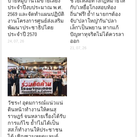
ป้ายหมู่บ้านไม่ขายเสียง
ช่วยเหลือทางกฎหมายให้
ประจำปีงบประมาณ พ.ศ.
กับ”เหยื่อโกงสอบท้อง
2569 และจัดทำแผนปฏิบัติ
ถิ่น“ฟรี! ย้ำ! นายกฯต้อง
งานโครงการศูนย์ส่งเสริม
จับ”ปลาใหญ่“กัน”ปลา
พัฒนาประชาธิปไตย
เล็ก“เป็นพยาน หากแก้
ประจำปี 2570
ปัญหาทุจริตไม่ได้ควรลา
ออก
24, 07, 26
21, 07, 26
วัชระ! อุดมการณ์แน่วแน่
ดินหน้าทำงานให้คนสุ
ราษฎร์ จนหลายเรื่องได้รับ
การแก้ไข ย้ำ!ไม่ได้เป็น
สส.ก็ทำงานให้ประชาชน
ได้ เชิญชวนหยุดแลนด์