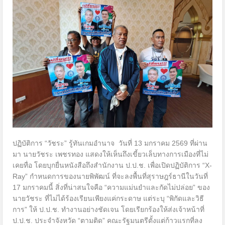
ปฏิบัติการ “วัชระ” รู้ทันเกมอำนาจ วันที่ 13 มกราคม 2569 ที่ผ่าน
มา นายวัชระ เพชรทอง แสดงให้เห็นถึงเขี้ยวเล็บทางการเมืองที่ไม่
เคยทื่อ โดยบุกยื่นหนังสือถึงสำนักงาน ป.ป.ช. เพื่อเปิดปฏิบัติการ “X-
Ray” กำหนดการของนายพิพัฒน์ ที่จะลงพื้นที่สุราษฎร์ธานีในวันที่
17 มกราคมนี้ สิ่งที่น่าสนใจคือ “ความแม่นยำและกัดไม่ปล่อย” ของ
นายวัชระ ที่ไม่ได้ร้องเรียนเพียงแค่กระดาษ แต่ระบุ “พิกัดและวิธี
การ” ให้ ป.ป.ช. ทำงานอย่างชัดเจน โดยเรียกร้องให้ส่งเจ้าหน้าที่
ป.ป.ช. ประจำจังหวัด “ตามติด” คณะรัฐมนตรีตั้งแต่ก้าวแรกที่ลง