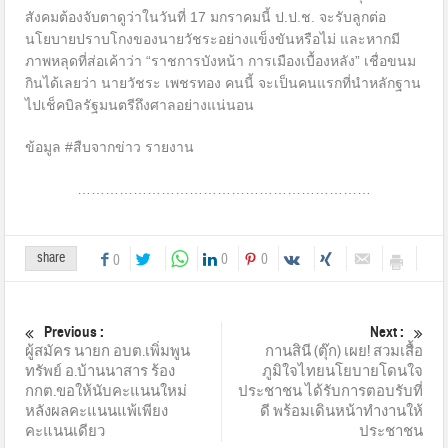
สังคมต้องจับตาดูว่าในวันที่ 17 มกราคมนี้ ป.ป.ช. จะรับลูกต่อ
นโยบายปราบโกงของนายวัชระอย่างแข็งขันหรือไม่ และหากมี
ภาพหลุดที่ส่อเค้าว่า “ราชการบังหน้า การเมืองเบื้องหลัง” เชื่อขนม
กินได้เลยว่า นายวัชระ เพชรทอง คนนี้ จะเป็นคนแรกที่นำหลักฐาน
ไปเช็คบิลรัฐมนตรีถึงศาลอย่างแน่นอน
ข้อมูล #สืบจากข่าว รายงาน
………………………………………………………
share
0
0
0
Previous :
Next :
ผู้สมัคร นายก อบต.เพิ่มพูน
กานสินี (ตุ๊ก) เผย! สวมเสื้อ
ทรัพย์ อ.บ้านนาสาร ร้อง
ภูมิใจไทยนโยบายโดนใจ
กกต.ขอให้นับคะแนนใหม่
ประชาชน ได้รับการตอบรับที่
หลังผลคะแนนแพ้เพียง
ดี พร้อมเดินหน้าทำงานให้
คะแนนเดียว
ประชาชน