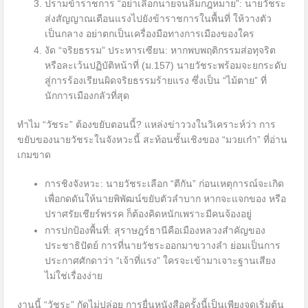
ปรามข้าราชการ “อย่าเลือกนายจนลืมกฎหมาย”: นายวัชระ
ส่งสัญญาณเตือนแรงไปยังข้าราชการในพื้นที่ ให้วางตัว
เป็นกลาง อย่าตกเป็นเครื่องมือทางการเมืองของใคร
งัด “จริยธรรม” ประหารเซียน: หากพบพฤติกรรมส่อทุจริต
หรือละเว้นปฏิบัติหน้าที่ (ม.157) นายวัชระพร้อมจะยกระดับ
สู่การร้องเรียนผิดจริยธรรมร้ายแรง ซึ่งเป็น “ไม้ตาย” ที่
นักการเมืองกลัวที่สุด
ทำไม “วัชระ” ต้องขยับตอนนี้? แหล่งข่าววงในวิเคราะห์ว่า การ
ขยับของนายวัชระในจังหวะนี้ สะท้อนชั้นเชิงของ “มวยเก๋า” ที่อ่าน
เกมขาด
การชิงจังหวะ: นายวัชระเลือก “ตีกัน” ก่อนเหตุการณ์จะเกิด
เพื่อกดดันให้นายพิพัฒน์ขยับตัวลำบาก หากจะแจกของ หรือ
ปราศรัยเชียร์พรรค ก็ต้องคิดหนักเพราะมีคนจ้องอยู่
การปกป้องพื้นที่: สุราษฎร์ธานีคือเมืองหลวงสำคัญของ
ประชาธิปัตย์ การที่นายวัชระออกมาขวางลำ ย่อมเป็นการ
ประกาศศักดาว่า “เจ้าที่แรง” ใครจะเข้ามาเจาะฐานเสียง
ไม่ใช่เรื่องง่าย
งานนี้ “วัชระ” กัดไม่ปล่อย การยื่นหนังสือครั้งนี้เป็นเพียงจุดเริ่มต้น