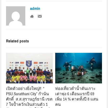
admin
Related posts
เปิดตัวอย่างยิ่งใหญ่!! “
ท่องเที่ยวดำน้ำดันเกาะ
PSU.Suratthani City” กำนัน
เต่าพุ่ง 6 เดือนแรกปี 69
ศักดิ์ ส.ส.สุราษฎร์ธานี เขต
เพิ่ม 14 % คาดทั้งปี 8 แสน
7 ใจป้ำควักเงินส่วนตัว 1
คน