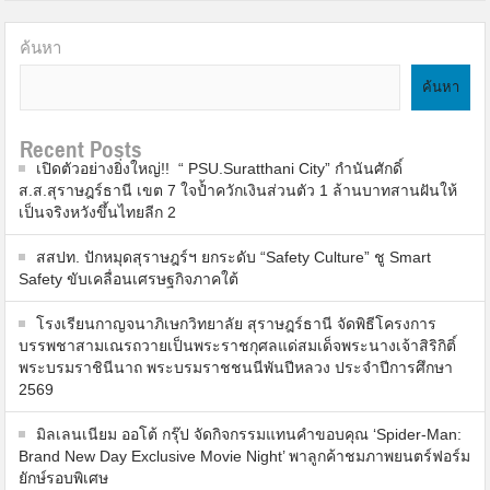
ค้นหา
ค้นหา
Recent Posts
เปิดตัวอย่างยิ่งใหญ่!! “ PSU.Suratthani City” กำนันศักดิ์
ส.ส.สุราษฎร์ธานี เขต 7 ใจป้ำควักเงินส่วนตัว 1 ล้านบาทสานฝันให้
เป็นจริงหวังขึ้นไทยลีก 2
สสปท. ปักหมุดสุราษฎร์ฯ ยกระดับ “Safety Culture” ชู Smart
Safety ขับเคลื่อนเศรษฐกิจภาคใต้
โรงเรียนกาญจนาภิเษกวิทยาลัย สุราษฎร์ธานี จัดพิธีโครงการ
บรรพชาสามเณรถวายเป็นพระราชกุศลแด่สมเด็จพระนางเจ้าสิริกิติ์
พระบรมราชินีนาถ พระบรมราชชนนีพันปีหลวง ประจำปีการศึกษา
2569
มิลเลนเนียม ออโต้ กรุ๊ป จัดกิจกรรมแทนคำขอบคุณ ‘Spider-Man:
Brand New Day Exclusive Movie Night’ พาลูกค้าชมภาพยนตร์ฟอร์ม
ยักษ์รอบพิเศษ