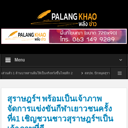
Menu
1 ล้านบาทสานฝันให้เป็นจริงหวังขึ้นไทยลีก 2
สสปท. ปักหมุดสุราษฎร์ฯ ยกระดับ “Safety 
ราษฎร์ธานี
กกต.สุราษฎร์ฯ จัดพิธีมอบป้ายหมู่บ้านไม่ขายเสียง ประจำปีงบประมาณ พ.ศ.
สุราษฎร์ฯ พร้อมเป็นเจ้าภาพ
จัดการแข่งขันกีฬาเยาวชนครั้ง
ที่41 เชิญชวนชาวสุราษฎร์ฯเป็น