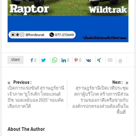
share
0
0
0
Previous :
Next :
เปิดการแข่งขัน!! สุราษฎร์ธานี
สุราษฎร์ธานีเปิดเวทีประชุม
เจ้าภาพ “ยูโร่เค้ก ไทยแลนด์
สภาผู้บริโภค สร้างการมีส่วน
บีช วอลเลย์บอล 2025” รอบคัด
ร่วมของภาคีเครือข่ายกับ
เลือกภาคใต้
องค์กรปกครองส่วนท้องถิ่นใน
พื้นที่
About The Author