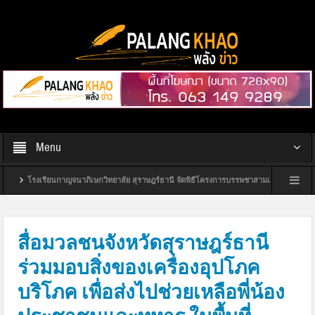
Menu
เรียนกาญจนาภิเษกวิทยาลัย สุราษฎร์ธานี จัดพิธีโครงการบรรพชาสามเณรถวายเป็นพระราชกุศลแด
รงการศูนย์ส่งเสริมพัฒนาประชาธิปไตยประจำปี 2570
เทศบาลเมืองดอนสัก เร่งดำเนินโค
สื่อมวลชนจังหวัดสุราษฎร์ธานี
ร่วมมอบสิ่งของเครื่องอุปโภค
บริโภค เพื่อส่งไปช่วยเหลือพี่น้อง