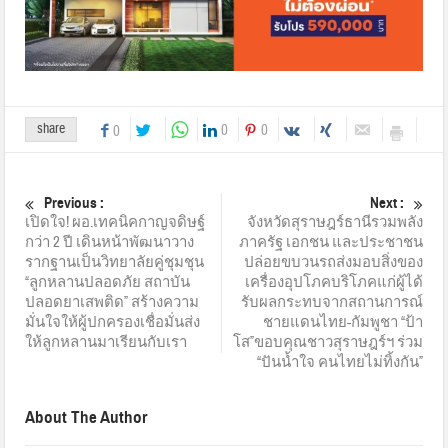
share
0
0
0
Previous :
Next :
เปิดใจ! ผอ.เทคนิคกาญจดิษฐ์
จังหวัดสุราษฎร์ธานีรวมพลัง
กว่า 2 ปี เดินหน้าพัฒนาวาง
ภาครัฐ เอกชน และประชาชน
รากฐานเป็นวิทยาลัยคู่ชุมชุน
ปล่อยขบวนรถส่งมอบสิ่งของ
“ลูกหลานปลอดภัย สถาบัน
เครื่องอุปโภคบริโภคแก่ผู้ได้
ปลอดยาเสพติด” สร้างความ
รับผลกระทบจากสถานการณ์
มั่นใจให้ผู้ปกครองเชื่อมั่นส่ง
ชายแดนไทย-กัมพูชา “ป้า
ให้ลูกหลานมาเรียนกับเรา
โส”ขอบคุณชาวสุราษฎร์ฯ ร่วม
“ปันน้ำใจ คนไทยไม่ทิ้งกัน”
About The Author