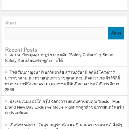
ค้นหา
ค้นหา
Recent Posts
สสปท. ปักหมุดสุราษฎร์ฯ ยกระดับ “Safety Culture” ชู Smart
Safety ขับเคลื่อนเศรษฐกิจภาคใต้
โรงเรียนกาญจนาภิเษกวิทยาลัย สุราษฎร์ธานี จัดพิธีโครงการ
บรรพชาสามเณรถวายเป็นพระราชกุศลแด่สมเด็จพระนางเจ้าสิริกิติ์
พระบรมราชินีนาถ พระบรมราชชนนีพันปีหลวง ประจำปีการศึกษา
2569
มิลเลนเนียม ออโต้ กรุ๊ป จัดกิจกรรมแทนคำขอบคุณ ‘Spider-Man:
Brand New Day Exclusive Movie Night’ พาลูกค้าชมภาพยนตร์ฟอร์ม
ยักษ์รอบพิเศษ
เปิดนิทรรศการ “วันสุราษฎร์ธานี ๑๑๑ ปี นามพระราชทาน” สิ่งดีๆ