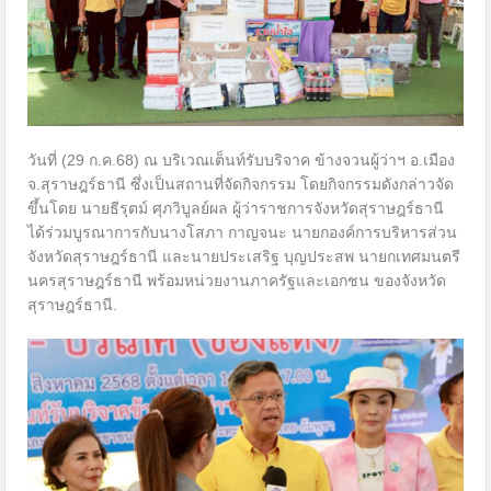
วันที่ (29 ก.ค.68) ณ บริเวณเต็นท์รับบริจาค ข้างจวนผู้ว่าฯ อ.เมือง
จ.สุราษฎร์ธานี ซึ่งเป็นสถานที่จัดกิจกรรม โดยกิจกรรมดังกล่าวจัด
ขึ้นโดย นายธีรุตม์ ศุภวิบูลย์ผล ผู้ว่าราชการจังหวัดสุราษฎร์ธานี
ได้ร่วมบูรณาการกับนางโสภา กาญจนะ นายกองค์การบริหารส่วน
จังหวัดสุราษฎร์ธานี และนายประเสริฐ บุญประสพ นายกเทศมนตรี
นครสุราษฎร์ธานี พร้อมหน่วยงานภาครัฐและเอกชน ของจังหวัด
สุราษฎร์ธานี.