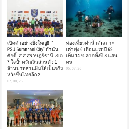
เปิดตัวอย่างยิ่งใหญ่!! “
ท่องเที่ยวดำน้ำดันเกาะ
PSU.Suratthani City” กำนัน
เต่าพุ่ง 6 เดือนแรกปี 69
ศักดิ์ ส.ส.สุราษฎร์ธานี เขต
เพิ่ม 14 % คาดทั้งปี 8 แสน
7 ใจป้ำควักเงินส่วนตัว 1
คน
ล้านบาทสานฝันให้เป็นจริง
05, 07, 26
หวังขึ้นไทยลีก 2
07, 08, 26