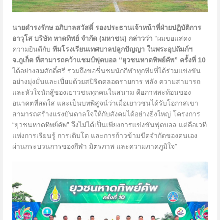
นายดำรงรักษ อภิบาลสวัสดิ์ รองประธานเจ้าหน้าที่ฝ่ายปฏิบัติการ
อาวุโส บริษัท หาดทิพย์ จำกัด (มหาชน)
กล่าวว่า
“ผมขอแสดง
ความยินดีกับ
ทีมโรงเรียนเทศบาลปลูกปัญญา ในพระอุปถัมภ์ฯ
จ.ภูเก็ต ที่สามารถคว้าแชมป์ฟุตบอล “ยุวชนหาดทิพย์คัพ” ครั้งที่
10
ได้อย่างสมศักดิ์ศรี รวมถึงขอชื่นชมนักกีฬาทุกทีมที่ได้ร่วมแข่งขัน
อย่างมุ่งมั่นและเปี่ยมด้วยสปิริตตลอดรายการ พลัง ความสามารถ
และหัวใจนักสู้ของเยาวชนทุกคนในสนาม คือภาพสะท้อนของ
อนาคตที่สดใส และเป็นบทพิสูจน์ว่าเมื่อเยาวชนได้รับโอกาสเขา
สามารถสร้างแรงบันดาลใจให้กับสังคมได้อย่างยิ่งใหญ่ โครงการ
“ยุวชนหาดทิพย์คัพ” จึงไม่ได้เป็นเพียงการแข่งขันฟุตบอล แต่คือเวที
แห่งการเรียนรู้ การเติบโต และการก้าวข้ามขีดจำกัดของตนเอง
ผ่านกระบวนการของกีฬา มิตรภาพ และความภาคภูมิใจ”