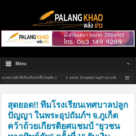
Menu
็นจริงหวังขึ้นไทยลีก 2
สสปท. ปักหมุดสุราษฎร์ฯ ยกระดับ “Safety Culture” ชู Smart S
กต.สุราษฎร์ฯ จัดพิธีมอบป้ายหมู่บ้านไม่ขายเสียง ประจำปีงบประมาณ พ.ศ. 2569 และจัดทำแผนปฏ
สุดยอด!! ทีมโรงเรียนเทศบาลปลูก
ปัญญา ในพระอุปถัมภ์ฯ จ.ภูเก็ต
คว้าถ้วยเกียรติยศแชมป์ “ยุวชน