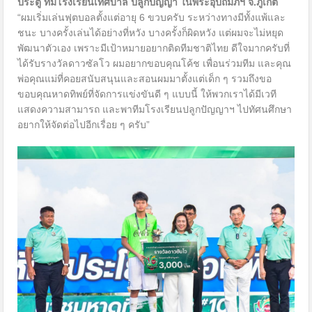
ประตู ทีมโรงเรียนเทศบาล ปลูกปัญญา ในพระอุปถัมภ์ฯ จ.ภูเก็ต
“ผมเริ่มเล่นฟุตบอลตั้งแต่อายุ 6 ขวบครับ ระหว่างทางมีทั้งแพ้และ
ชนะ บางครั้งเล่นได้อย่างที่หวัง บางครั้งก็ผิดหวัง แต่ผมจะไม่หยุด
พัฒนาตัวเอง เพราะมีเป้าหมายอยากติดทีมชาติไทย ดีใจมากครับที่
ได้รับรางวัลดาวซัลโว ผมอยากขอบคุณโค้ช เพื่อนร่วมทีม และคุณ
พ่อคุณแม่ที่คอยสนับสนุนและสอนผมมาตั้งแต่เด็ก ๆ รวมถึงขอ
ขอบคุณหาดทิพย์ที่จัดการแข่งขันดี ๆ แบบนี้ ให้พวกเราได้มีเวที
แสดงความสามารถ และพาทีมโรงเรียนปลูกปัญญาฯ ไปทัศนศึกษา
อยากให้จัดต่อไปอีกเรื่อย ๆ ครับ”