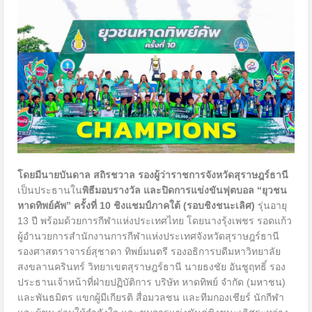
โดยมีนายบันดาล สถิรชวาล รองผู้ว่าราชการจังหวัดสุราษฎร์ธานี
เป็นประธานใน
พิธีมอบรางวัล และปิดการแข่งขันฟุตบอล “ยุวชน
หาดทิพย์คัพ” ครั้งที่
10 ชิงแชมป์ภาคใต้ (รอบชิงชนะเลิศ)
รุ่นอายุ
13 ปี พร้อมด้วยการกีฬาแห่งประเทศไทย โดยนางรุ้งเพชร รอดแก้ว
ผู้อำนวยการสำนักงานการกีฬาแห่งประเทศจังหวัดสุราษฎร์ธานี
รองศาสตราจารย์สุชาดา ทิพย์มนตรี รองอธิการบดีมหาวิทยาลัย
สงขลานครินทร์ วิทยาเขตสุราษฎร์ธานี นายธงชัย อันชูฤทธิ์ รอง
ประธานเจ้าหน้าที่ฝ่ายปฏิบัติการ บริษัท หาดทิพย์ จำกัด (มหาชน)
และพันธมิตร แขกผู้มีเกียรติ สื่อมวลชน และทีมกองเชียร์ นักกีฬา