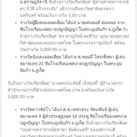
จ.สุราษฎร์ธานี
รับถ้วยรางวัลเกียรติยศ “ผู้ช่วยศาสตราจารย์
ดร.นิวัติ แก้วประดับ” อธิการบดีมหาวิทยาลัยสงขลา
นครินทร์ พร้อมเงินรางวัล 5,00 บาท
รางวัลผู้ฝึกสอนยอดเยี่ยม
ได้แก่
นายเด่นพงศ์ ล่องทอง จาก
ทีมโรงเรียนเทศบาลปลูกปัญญา ในพระอุปถัมภ์ฯ จ.ภูเก็ต
รับ
ถ้วยรางวัลเกียรติยศ “ดร.ชาญวิทย์ ผลชีวิน” อุปนายกสมาคม
กีฬาฟุตบอลแห่งประเทศไทย ในพระบรมราชูปถัมภ์ พร้อม
เงินรางวัล 3,000.00 บาท
รางวัลนักเตะยอดเยี่ยม
ไ
ด้แก่ ด.ช.ทอมมี่ โครเซ็ทตา ผู้เล่น
หมายเลข
21 ทีมโรงเรียนเทศบาลปลูกปัญญา ในพระอุป
ถัมภ์ฯ จ.ภูเก็ต
รับถ้วยรางวัลเกียรติยศ “นายพรประสิทธิ์ เล็กสุทธิ์” ผู้อำนวยการ
สำนักงานการกีฬาแห่งประเทศไทย ภาค 4 พร้อมเงินรางวัล
3,000.00 บาท
รางวัลดาวซัลโว
ไ
ด้แก่ ด.ช.เพชรชระ รัตนพันธ์ ผู้เล่น
หมายเลข
8
ผู้ทำประตูสูงสุด
16 ประตู ทีมโรงเรียนเทศบาล
ปลูกปัญญา ในพระอุปถัมภ์ฯ จ.ภูเก็ต
รับถ้วยรางวัลเกียรติยศ
“รองศาสตราจารย์สุชาดา ทิพย์มนตรี” รองอธิการบดี
มหาวิทยาลัยสงขลานครินทร์ วิทยาเขตสุราษฎร์ธานี พร้อม