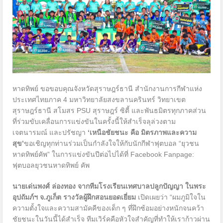
หาดทิพย์ ขอขอบคุณจังหวัดสุราษฎร์ธานี สำนักงานการกีฬาแห่ง
ประเทศไทยภาค 4 มหาวิทยาลัยสงขลานครินทร์ วิทยาเขต
สุราษฎร์ธานี สโมสร PSU สุราษฎร์ ซิตี้ และพันธมิตรทุกภาคส่วน
ที่ร่วมขับเคลื่อนการแข่งขันในครั้งนี้ให้สำเร็จลุล่วงตาม
เจตนารมณ์ และปรัชญา
‘เหนือชัยชนะ คือ มิตรภาพและความ
สุข’
ขอเชิญทุกท่านร่วมเป็นกำลังใจให้กับนักกีฬาฟุตบอล “ยุวชน
หาดทิพย์คัพ” ในการแข่งขันปีต่อไปได้ที่ Facebook Fanpage:
ฟุตบอลยุวชนหาดทิพย์ คัพ
นายเด่นพงศ์ ล่องทอง จาก
ทีมโรงเรียนเทศบาลปลูกปัญญา ในพระ
อุปถัมภ์ฯ จ.ภูเก็ต
รางวัลผู้ฝึกสอนยอดเยี่ยม
เปิดเผยว่า “ผมภูมิใจใน
ความตั้งใจและความสามัคคีของเด็ก ๆ ที่ฝึกซ้อมอย่างหนักจนคว้า
ชัยชนะในวันนี้ได้สำเร็จ ทีมเวิร์คคือหัวใจสำคัญที่ทำให้เราก้าวผ่าน