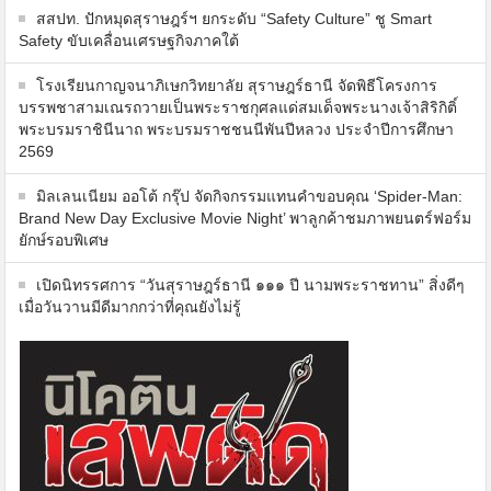
สสปท. ปักหมุดสุราษฎร์ฯ ยกระดับ “Safety Culture” ชู Smart
Safety ขับเคลื่อนเศรษฐกิจภาคใต้
โรงเรียนกาญจนาภิเษกวิทยาลัย สุราษฎร์ธานี จัดพิธีโครงการ
บรรพชาสามเณรถวายเป็นพระราชกุศลแด่สมเด็จพระนางเจ้าสิริกิติ์
พระบรมราชินีนาถ พระบรมราชชนนีพันปีหลวง ประจำปีการศึกษา
2569
มิลเลนเนียม ออโต้ กรุ๊ป จัดกิจกรรมแทนคำขอบคุณ ‘Spider-Man:
Brand New Day Exclusive Movie Night’ พาลูกค้าชมภาพยนตร์ฟอร์ม
ยักษ์รอบพิเศษ
เปิดนิทรรศการ “วันสุราษฎร์ธานี ๑๑๑ ปี นามพระราชทาน” สิ่งดีๆ
เมื่อวันวานมีดีมากกว่าที่คุณยังไม่รู้