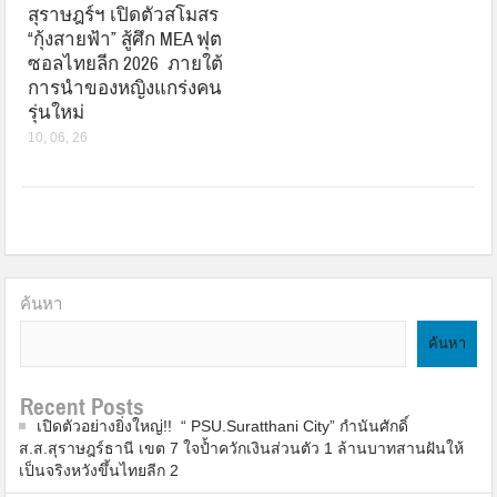
สุราษฎร์ฯ เปิดตัวสโมสร
“กุ้งสายฟ้า” สู้ศึก MEA ฟุต
ซอลไทยลีก 2026 ภายใต้
การนำของหญิงแกร่งคน
รุ่นใหม่
10, 06, 26
ค้นหา
ค้นหา
Recent Posts
เปิดตัวอย่างยิ่งใหญ่!! “ PSU.Suratthani City” กำนันศักดิ์
ส.ส.สุราษฎร์ธานี เขต 7 ใจป้ำควักเงินส่วนตัว 1 ล้านบาทสานฝันให้
เป็นจริงหวังขึ้นไทยลีก 2