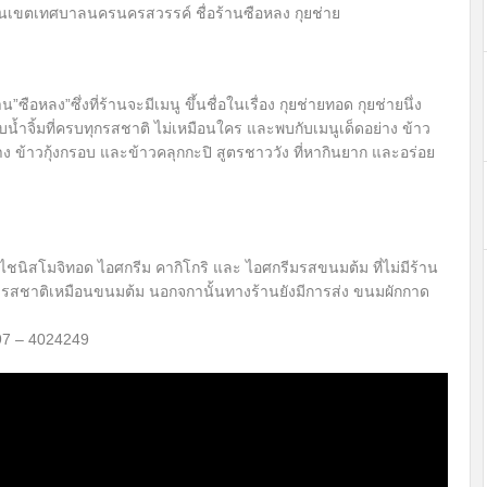
เขตเทศบาลนครนครสวรรค์ ชื่อร้านซือหลง กุยช่าย
หลง”ซึ่งที่ร้านจะมีเมนู ขึ้นชื่อในเรื่อง กุยช่ายทอด กุยช่ายนึ่ง
ับน้ำจิ้มที่ครบทุกรสชาติ ไม่เหมือนใคร และพบกับเมนูเด็ดอย่าง ข้าว
่าง ข้าวกุ้งกรอบ และข้าวคลุกกะปิ สูตรชาววัง ที่หากินยาก และอร่อย
ชนิสโมจิทอด ไอศกรีม คากิโกริ และ ไอศกรีมรสขนมต้ม ที่ไม่มีร้าน
ย รสชาติเหมือนขนมต้ม นอกจกานั้นทางร้านยังมีการส่ง ขนมผักกาด
 097 – 4024249