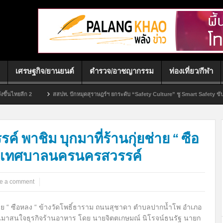
เศรษฐกิจ/ยานยนต์
ตำรวจ/อาชญากรรม
ท่องเที่ยว/กีฬา
2
สสปท. ปักหมุดสุราษฎร์ฯ ยกระดับ “Safety Culture” ชู Smart Safety ขับเคลื่อนเศรษ
พาชิม บุกมาที่ร้านกุ่ยช่าย “ ซือ
ขตเทศบาลนครนครสวรรค์
e a comment
าย “ ซือหลง “ ข้างวัดโพธิ์ธาราม ถนนสุชาดา ตำบลปากน้ำโพ อำเภอ
่หันมาสนใจธุรกิจร้านอาหาร โดย นายจิตตเกษมณ์ นิโรจน์ธนรัฐ นายก