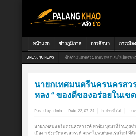
หน้าแรก
ข่าวภูมิภาค
การศึกษา
การเมือง
BREAKING NEWS
ศักดิ์ ส.ส.สุราษฎร์ธานี เขต 7 ใจป้ำควักเงินส่วนตัว 1 ล้านบาทสานฝันให้เป็นจริงหวังขึ้นไทยลีก 
นายกเทศมนตรีนครนครสวรรค์ 
หลง “ ของดีของอร่อยในเ
Posted by
admin
Date:
22, 07, 24
in:
ข่าวทั่วไป
Leav
นายกเทศมนตรีนครนครสวรรค์ พาชิม บุกมาที่ร้านกุ่ยช่
เมือง ฯ จังหวัดนครสวรรค์ จะพาไปพบกับคนรุ่นใหม่ ที