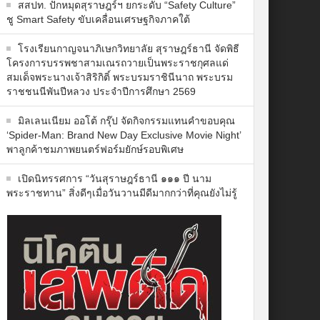
สสปท. ปักหมุดสุราษฎร์ฯ ยกระดับ “Safety Culture”
ชู Smart Safety ขับเคลื่อนเศรษฐกิจภาคใต้
โรงเรียนกาญจนาภิเษกวิทยาลัย สุราษฎร์ธานี จัดพิธี
โครงการบรรพชาสามเณรถวายเป็นพระราชกุศลแด่
สมเด็จพระนางเจ้าสิริกิติ์ พระบรมราชินีนาถ พระบรม
ราชชนนีพันปีหลวง ประจำปีการศึกษา 2569
มิลเลนเนียม ออโต้ กรุ๊ป จัดกิจกรรมแทนคำขอบคุณ
‘Spider-Man: Brand New Day Exclusive Movie Night’
พาลูกค้าชมภาพยนตร์ฟอร์มยักษ์รอบพิเศษ
เปิดนิทรรศการ “วันสุราษฎร์ธานี ๑๑๑ ปี นาม
พระราชทาน” สิ่งดีๆเมื่อวันวานมีดีมากกว่าที่คุณยังไม่รู้