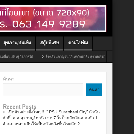
สุขภาพ/บันเทิง
สกู๊ปพิเศษ
ตามไปชิม
ฐกิจภาคใต้
โรงเรียนกาญจนาภิเษกวิทยาลัย สุราษฎร์ธานี จัดพิธีโครงการบรรพชาสามเณร
ค้นหา
ค้นหา
Recent Posts
เปิดตัวอย่างยิ่งใหญ่!! “ PSU.Suratthani City” กำนัน
ศักดิ์ ส.ส.สุราษฎร์ธานี เขต 7 ใจป้ำควักเงินส่วนตัว 1
ล้านบาทสานฝันให้เป็นจริงหวังขึ้นไทยลีก 2