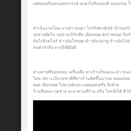
เทศมนตรีนครนครสวรรค์ จะพาไปกินของดี ของอร่อย ใน
ดำเนินงานโดย นางสาวธฤตา ไกรกิจพาณิชย์ เจ้าของร้าน”ซือ
กุยช่ายผัดไข่ กุยช่ายเบิร์นชีส เผือกทอด ผักกาดทอด กินก
มันไก่สิงคโปร์ ข้าวมันไก่ทอด ข้าวมันปลาทู ข้าวมันไก่ย
สมคำล่ำลือ จากกุ๊กฝีมือดี
ส่วนสายที่ชอบขนม เครื่องดื่ม ทางร้านก็ขอแนะนำ ขนมไ
ไหน เพราะเป็นรสชาติที่ทางร้านคิดขึ้นมาเอง หอมอร่อ
ทอด เผือกทอด ไปขายยังประเทศออสเตรีย อีกด้วย
ร้านซือหลง กุยช่าย จะมาทานที่ร้าน หรือ โทรสั่งได้ ที่