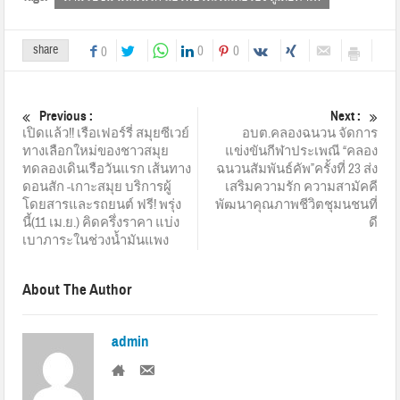
share
0
0
0
Previous :
Next :
เปิดแล้ว!! เรือเฟอร์รี่ สมุยซีเวย์
อบต.คลองฉนวน จัดการ
ทางเลือกใหม่ของชาวสมุย
แข่งขันกีฬาประเพณี “คลอง
ทดลองเดินเรือวันแรก เส้นทาง
ฉนวนสัมพันธ์คัพ”ครั้งที่ 23 ส่ง
ดอนสัก -เกาะสมุย บริการผู้
เสริมความรัก ความสามัคคี
โดยสารและรถยนต์ ฟรี! พรุ่ง
พัฒนาคุณภาพชีวิตชุมนชนที่
นี้(11 เม.ย.) คิดครึ่งราคา แบ่ง
ดี
เบาภาระในช่วงน้ำมันแพง
About The Author
admin