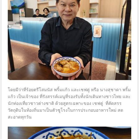
โดยมีว่าที่ร้อยตรีโสมนัส พริ้มแก้ว และเชฟตู่ หรือ นางสุชาดา พริ้ม
แก้ว เป็นเจ้าของ ที่รังสรรค์เมนูที่รองรับทั้งนักเดินทางชาวไทย และ
นักท่องเที่ยวชาวต่างชาติ ด้วยสูตรเฉพาะของ เชฟตู่ ที่คัดสรร
วัตถุดิบในท้องถิ่นมาเป็นตัวชูโรงในการประกอบอาหารใหม่ สด
สะอาดทุกวัน