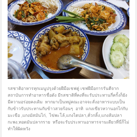
รสชาติอาหารทุกเมนูปรุงด้วยฝีมือเชฟตู่ เชฟฝีมือการรันตีจาก
สถาบันการทำอาหารชื่อดัง มีรสชาติที่คงที่จะรับประทานกี่ครั้งก็ยัง
มีความอร่อยคงเดิม หากมาเป็นหมู่คณะอาจจะสั่งอาหารแบบเป็น
กับข้าวรับประทานกับข้าวสวยร้อนๆ อาทิ แกงเขียวหวานอกไก่กับ
มะเขือ ,แกงมัสมันไก่, ไข่พะโล้,แกงไตปลา,คั่วกลิ้ง,แกงส้มปลา
กะพง,ทอดมันปลากราย หรือจะรับประทานอาหารจานเดียวที่นี่ก็ไม่
ทำให้ผิดหวัง