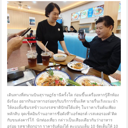
เดินทางที่สนามบินสุราษฎร์ธานีครั้งใด ก่อนขึ้นเครื่องหากรู้สึกท้อง
ยังร้อง อยากกินอาหารอร่อยๆกับบริการชั้นเลิศ นายรื่นเริงแนะนำ
ให้ลองลิ้มชิมรสข้าวแกงรสชาติปักษ์ใต้แท้ๆ ในราคาเริ่มต้นเพียง
หลักสิบ จุดเช็คอินร้านอาหารชื่อดังที่”แอร์พอรต์ เรสเตอรองต์”ติด
กับขนส่งคาร์โก้ นักท่องเที่ยว กล่าวเป็นเสียงเดียวกันว่าอาหาร
อร่อย รสชาติถูกปาก ราคาจับต้องได้ คะแนนเต็ม 10 จัดเต็มให้ 10