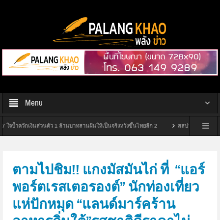
Menu
กเงินส่วนตัว 1 ล้านบาทสานฝันให้เป็นจริงหวังขึ้นไทยลีก 2
สสปท. ปักหมุดสุราษฎร์ฯ ยกระ
วเจ้าแรกในสุราษฎร์ธานี
กกต.สุราษฎร์ฯ จัดพิธีมอบป้ายหมู่บ้านไม่ขายเสียง ประจำปีง
ตามไปชิม!! แกงมัสมันไก่ ที่ “แอร์
พอร์ตเรสเตอรองต์” นักท่องเที่ยว
แห่ปักหมุด “แลนด์มาร์คร้าน