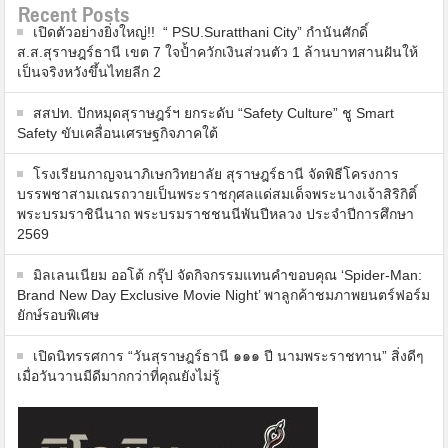
Recent Posts
เปิดตัวอย่างยิ่งใหญ่!! “ PSU.Suratthani City” กำนันศักดิ์
ส.ส.สุราษฎร์ธานี เขต 7 ใจป้ำควักเงินส่วนตัว 1 ล้านบาทสานฝันให้
เป็นจริงหวังขึ้นไทยลีก 2
สสปท. ปักหมุดสุราษฎร์ฯ ยกระดับ “Safety Culture” ชู Smart
Safety ขับเคลื่อนเศรษฐกิจภาคใต้
โรงเรียนกาญจนาภิเษกวิทยาลัย สุราษฎร์ธานี จัดพิธีโครงการ
บรรพชาสามเณรถวายเป็นพระราชกุศลแด่สมเด็จพระนางเจ้าสิริกิติ์
พระบรมราชินีนาถ พระบรมราชชนนีพันปีหลวง ประจำปีการศึกษา
2569
มิลเลนเนียม ออโต้ กรุ๊ป จัดกิจกรรมแทนคำขอบคุณ ‘Spider-Man:
Brand New Day Exclusive Movie Night’ พาลูกค้าชมภาพยนตร์ฟอร์ม
ยักษ์รอบพิเศษ
เปิดนิทรรศการ “วันสุราษฎร์ธานี ๑๑๑ ปี นามพระราชทาน” สิ่งดีๆ
เมื่อวันวานมีดีมากกว่าที่คุณยังไม่รู้