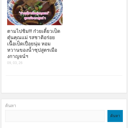
ตามไปชิม!!! ก๋วยเตี๋ยวเป็ด
ตุ๋นคุณแม่ รสชาติอร่อย
เนื้อเป็ดเปื่อยนุ่ม หอม
หวานของน้ำซุปสูตรเมือ
งกาญจน์ฯ
09, 03, 26
ค้นหา
ค้นหา