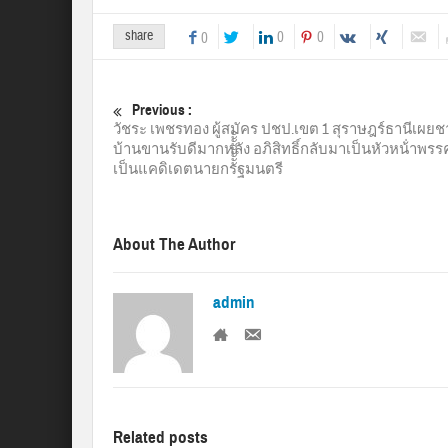
share
0
0
0
Previous :
วัชระ เพชรทอง ผู้สมัคร ปชป.เขต 1 สุราษฎร์ธานีเผยช
บ้านขานรับดีมากหลัง อภิสิทธิ์กลับมาเป็นหัวหน้่าพร
เป็นแคดิเดตนายกรัััััััััฐมนตรี
About The Author
admin
Related posts