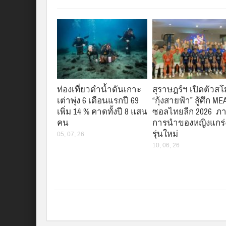
ท่องเที่ยวดำน้ำดันเกาะ
สุราษฎร์ฯ เปิดตัวส
เต่าพุ่ง 6 เดือนแรกปี 69
“กุ้งสายฟ้า” สู้ศึก ME
เพิ่ม 14 % คาดทั้งปี 8 แสน
ซอลไทยลีก 2026 ภา
คน
การนำของหญิงแกร
รุ่นใหม่
05, 07, 26
10, 06, 26