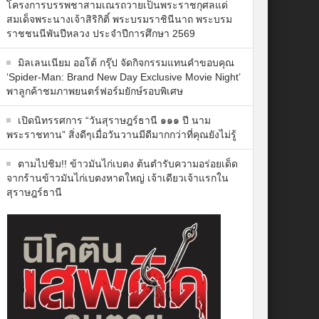
โครงการบรรพชาสามเณรถวายเป็นพระราชกุศลแด่
สมเด็จพระนางเจ้าสิริกิติ์ พระบรมราชินีนาถ พระบรม
ราชชนนีพันปีหลวง ประจำปีการศึกษา 2569
มิลเลนเนียม ออโต้ กรุ๊ป จัดกิจกรรมแทนคำขอบคุณ
‘Spider-Man: Brand New Day Exclusive Movie Night’
พาลูกค้าชมภาพยนตร์ฟอร์มยักษ์รอบพิเศษ
เปิดนิทรรศการ “วันสุราษฎร์ธานี ๑๑๑ ปี นาม
พระราชทาน” สิ่งดีๆเมื่อวันวานมีดีมากกว่าที่คุณยังไม่รู้
ตามไปชิม!! ข้าวมันไก่เบตง ต้นตำรับความอร่อยเด็ด
จากร้านข้าวมันไก่เบตงหาดใหญ่ เจ้าเดียวเจ้าแรกใน
สุราษฎร์ธานี