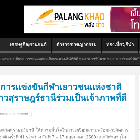
เศรษฐกิจ/ยานยนต์
ตำรวจ/อาชญากรรม
ท่องเที่ยว/กีฬา
ะราชกุศลแด่สมเด็จพระนางเจ้าสิริกิติ์ พระบรมราชินีนาถ พระบรมราชชนนีพันปีหลวง ประจำปี
ัดการแข่งขันกีฬาเยาวชนแห่งชาติ
าวสุราษฎร์ธานีร่วมเป็นเจ้าภาพที่ดี
eave a comment
จังหวัดสุราษฎร์ธานี ให้ความมั่นใจในการเตรียมความพร้อมการจัดการ
ติ ครั้งที่ 41 ระหว่าง วันที่ 7 – 17 พฤษภาคม 2569 และกีฬาอาวุโส