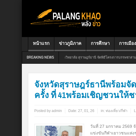
หน้าแรก
ข่าวภูมิภาค
การศึกษา
การเมือง
BREAKING NEWS
โรงเรียนกาญจนาภิเษกวิทยาลัย สุราษฎร์ธานี จัดพิธีโครงการบรรพชาสามเณรถวายเป็นพร
จังหวัดสุราษฎร์ธานีพร้อมจ
ครั้ง ที่ 41พร้อมเชิญชวนให้ช
Posted by
admin
Date:
27, 01, 26
in:
ท่องเที่ยว/กีฬา
L
วันที่ 27 มกราคม 2569 
แข่งขันกีฬาเยาวชนแห่งชา