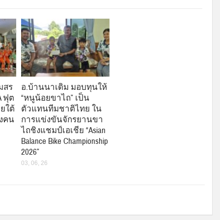
โมสร
อ.บ้านนาเดิม มอบทุนให้
A ฟุต
“หนูน้อยขาไถ” เป็น
ยใต้
ตัวแทนทีมชาติไทย ใน
่งคน
การแข่งขันจักรยานขา
ไถชิงแชมป์เอเชีย “Asian
Balance Bike Championship
2026”
03, 06, 26