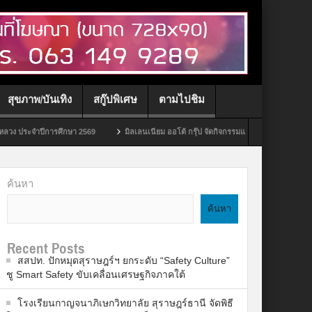
สุขภาพ/บันเทิง
สกู๊ปพิเศษ
ตามไปชิม
การศึกษา 2569
มิลเลนเนียม ออโต้ กรุ๊ป จัดกิจกรรมแทนคำขอบคุณ ‘Spider-Man: Bran
ค้นหา
ค้นหา
Recent Posts
สสปท. ปักหมุดสุราษฎร์ฯ ยกระดับ “Safety Culture”
ชู Smart Safety ขับเคลื่อนเศรษฐกิจภาคใต้
โรงเรียนกาญจนาภิเษกวิทยาลัย สุราษฎร์ธานี จัดพิธี