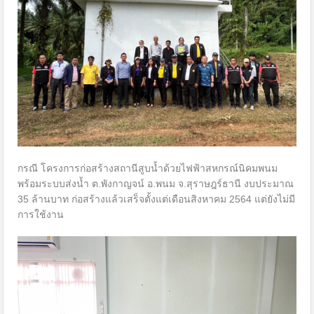
กรณี โครงการก่อสร้างสถานีสูบน้ำด้วยไฟฟ้าสหกรณ์นิคมพนม
พร้อมระบบส่งน้ำ ต.พังกาญจน์ อ.พนม จ.สุราษฎร์ธานี งบประมาณ
35 ล้านบาท ก่อสร้างแล้วเสร็จตั้งแต่เดือนสิงหาคม 2564 แต่ยังไม่มี
การใช้งาน