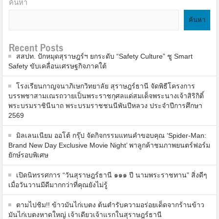
ค้นหา
ค้นหา
Recent Posts
สสปท. ปักหมุดสุราษฎร์ฯ ยกระดับ “Safety Culture” ชู Smart
Safety ขับเคลื่อนเศรษฐกิจภาคใต้
โรงเรียนกาญจนาภิเษกวิทยาลัย สุราษฎร์ธานี จัดพิธีโครงการ
บรรพชาสามเณรถวายเป็นพระราชกุศลแด่สมเด็จพระนางเจ้าสิริกิติ์
พระบรมราชินีนาถ พระบรมราชชนนีพันปีหลวง ประจำปีการศึกษา
2569
มิลเลนเนียม ออโต้ กรุ๊ป จัดกิจกรรมแทนคำขอบคุณ ‘Spider-Man:
Brand New Day Exclusive Movie Night’ พาลูกค้าชมภาพยนตร์ฟอร์ม
ยักษ์รอบพิเศษ
เปิดนิทรรศการ “วันสุราษฎร์ธานี ๑๑๑ ปี นามพระราชทาน” สิ่งดีๆ
เมื่อวันวานมีดีมากกว่าที่คุณยังไม่รู้
ตามไปชิม!! ข้าวมันไก่เบตง ต้นตำรับความอร่อยเด็ดจากร้านข้าว
มันไก่เบตงหาดใหญ่ เจ้าเดียวเจ้าแรกในสุราษฎร์ธานี