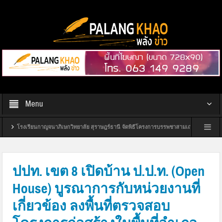
Menu
นกาญจนาภิเษกวิทยาลัย สุราษฎร์ธานี จัดพิธีโครงการบรรพชาสามเณรถวายเป็นพระราชกุศลแด่สม
รศูนย์ส่งเสริมพัฒนาประชาธิปไตยประจำปี 2570
เทศบาลเมืองดอนสัก เร่งดำเนินโครงก
ปปท. เขต 8 เปิดบ้าน ป.ป.ท. (Open
House) บูรณาการกับหน่วยงานที่
เกี่ยวข้อง ลงพื้นที่ตรวจสอบ