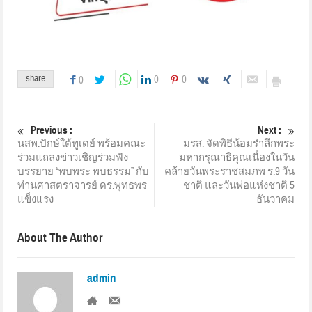
share
0
0
0
Previous :
Next :
นสพ.ปักษ์ใต้ทูเดย์ พร้อมคณะ
มรส. จัดพิธีน้อมรำลึกพระ
ร่วมแถลงข่าวเชิญร่วมฟัง
มหากรุณาธิคุณเนื่องในวัน
บรรยาย “พบพระ พบธรรม” กับ
คล้ายวันพระราชสมภพ ร.9 วัน
ท่านศาสตราจารย์ ดร.พุทธพร
ชาติ และวันพ่อแห่งชาติ 5
แข็งแรง
ธันวาคม
About The Author
admin